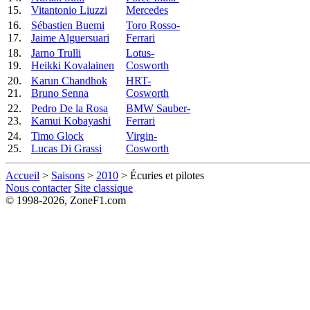
15.
Vitantonio Liuzzi
Mercedes
16.
Sébastien Buemi
Toro Rosso-
17.
Jaime Alguersuari
Ferrari
18.
Jarno Trulli
Lotus-
19.
Heikki Kovalainen
Cosworth
20.
Karun Chandhok
HRT-
21.
Bruno Senna
Cosworth
22.
Pedro De la Rosa
BMW Sauber-
23.
Kamui Kobayashi
Ferrari
24.
Timo Glock
Virgin-
25.
Lucas Di Grassi
Cosworth
Accueil
>
Saisons
>
2010
> Écuries et pilotes
Nous contacter
Site classique
© 1998-2026, ZoneF1.com