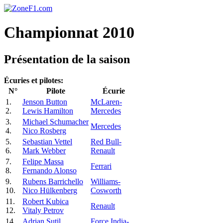
Championnat 2010
Présentation de la saison
Écuries et pilotes:
N°
Pilote
Écurie
1.
Jenson Button
McLaren-
2.
Lewis Hamilton
Mercedes
3.
Michael Schumacher
Mercedes
4.
Nico Rosberg
5.
Sebastian Vettel
Red Bull-
6.
Mark Webber
Renault
7.
Felipe Massa
Ferrari
8.
Fernando Alonso
9.
Rubens Barrichello
Williams-
10.
Nico Hülkenberg
Cosworth
11.
Robert Kubica
Renault
12.
Vitaly Petrov
14.
Adrian Sutil
Force India-