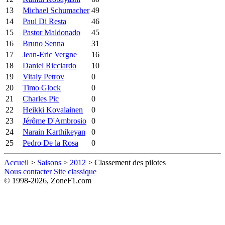
13
Michael Schumacher
49
14
Paul Di Resta
46
15
Pastor Maldonado
45
16
Bruno Senna
31
17
Jean-Eric Vergne
16
18
Daniel Ricciardo
10
19
Vitaly Petrov
0
20
Timo Glock
0
21
Charles Pic
0
22
Heikki Kovalainen
0
23
Jérôme D'Ambrosio
0
24
Narain Karthikeyan
0
25
Pedro De la Rosa
0
Accueil
>
Saisons
>
2012
> Classement des pilotes
Nous contacter
Site classique
© 1998-2026, ZoneF1.com