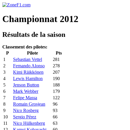
Championnat 2012
Résultats de la saison
Classement des pilotes:
P
Pilote
Pts
1
Sebastian Vettel
281
2
Fernando Alonso
278
3
Kimi Räikkönen
207
4
Lewis Hamilton
190
5
Jenson Button
188
6
Mark Webber
179
7
Felipe Massa
122
8
Romain Grosjean
96
9
Nico Rosberg
93
10
Sergio Pérez
66
11
Nico Hülkenberg
63
12
Kamui Kobayashi
60