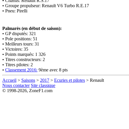
• Châssis: Renault R.S.17
• Groupe propulseur: Renault V6 Turbo R.E.17
• Pneu: Pirelli
Palmarès (en début de saison):
• GP disputés: 321
• Pole positions: 51
• Meilleurs tours: 31
• Victoires: 35
• Points marqués: 1 326
• Titres constructeurs: 2
• Titres pilotes: 2
•
Classement 2016:
9ème avec 8 pts
Accueil
>
Saisons
>
2017
>
Ecuries et pilotes
> Renault
Nous contacter
Site classique
© 1998-2026, ZoneF1.com