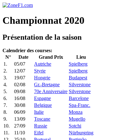
Championnat 2020
Présentation de la saison
Calendrier des courses:
N°
Date
Grand Prix
Lieu
1.
05/07
Autriche
Spielberg
2.
12/07
Styrie
Spielberg
3.
19/07
Hongrie
Budapest
4.
02/08
Gr.-Bretagne
Silverstone
5.
09/08
70e Anniversaire
Silverstone
6.
16/08
Espagne
Barcelone
7.
30/08
Belgique
Spa-Franc.
8.
06/09
Italie
Monza
9.
13/09
Toscane
Mugello
10.
27/09
Russie
Sotchi
11.
11/10
Eifel
Nürburgring
12.
25/10
Portugal
Portimão