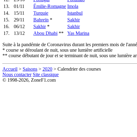
13.
01/11
Émilie-Romagne
Imola
14.
15/11
Turquie
Istanbul
15.
29/11
Bahreïn
*
Sakhir
16.
06/12
Sakhir
*
Sakhir
17.
13/12
Abou Dhabi
**
Yas Marina
Suite à la pandémie de Coronavirus durant les premiers mois de l'anné
* course se déroulant de nuit, sous une lumière artificielle
** course débutant de jour et se terminant de nuit, sous une lumière art
Accueil
>
Saisons
>
2020
> Calendrier des courses
Nous contacter
Site classique
© 1998-2026, ZoneF1.com