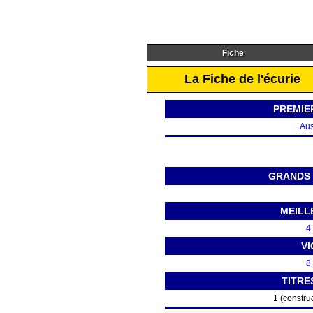
Fiche
La Fiche de l'écurie
PREMIE
Aus
GRANDS 
MEILL
4
VI
8
TITRE
1 (construc