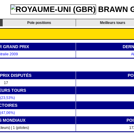
BRAWN 
Pole positions
Meilleurs tours
R GRAND PRIX
DERN
tralie 2009
A
PRIX DISPUTÉS
PO
17
EURS TOURS
 (23,53%)
CTOIRES
 (47,06%)
S MONDIAUX
PO
teurs) | 1 (pilotes)
17