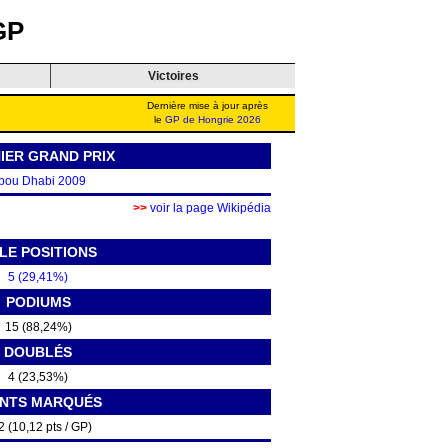
GP
Victoires
Dernière mise à jour après
le
GP de Hongrie 2026
IER GRAND PRIX
bou Dhabi 2009
>>
voir la page Wikipédia
LE POSITIONS
5 (29,41%)
PODIUMS
15 (88,24%)
DOUBLÉS
4 (23,53%)
INTS MARQUÉS
2 (10,12 pts / GP)