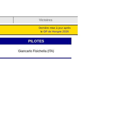
Victoires
Dernière mise à jour après
le
GP de Hongrie 2026
PILOTES
Giancarlo Fisichella (ITA)