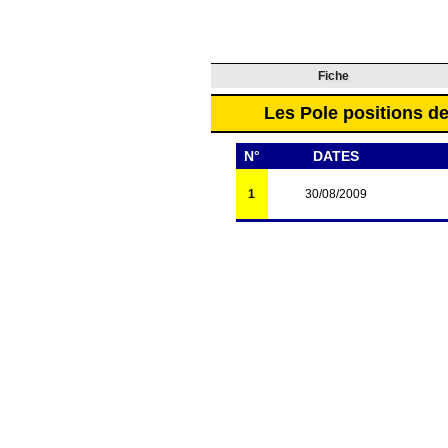
Fiche
Les Pole positions de
N°
DATES
1
30/08/2009