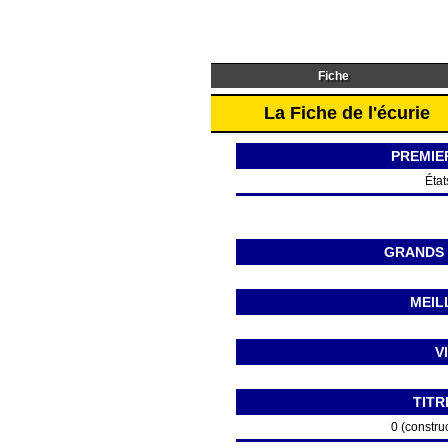
Fiche
La Fiche de l'écurie
PREMIE
État
GRANDS 
MEIL
V
TITR
0 (construc