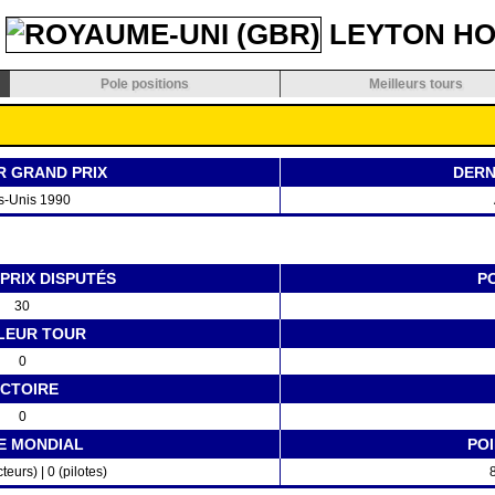
LEYTON H
Pole positions
Meilleurs tours
R GRAND PRIX
DERN
s-Unis 1990
PRIX DISPUTÉS
P
30
LEUR TOUR
0
ICTOIRE
0
E MONDIAL
PO
teurs) | 0 (pilotes)
8