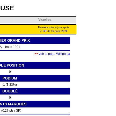
OUSE
Victoires
Dernière mise à jour après
le
GP de Hongrie 2026
IER GRAND PRIX
Australie 1991
>>
voir la page Wikipédia
OLE POSITION
0
PODIUM
1 (3,33%)
DOUBLÉ
0
INTS MARQUÉS
 (0,27 pts / GP)