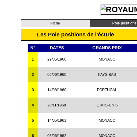
Fiche
Pole positions
Les Pole positions de l'écurie
N°
DATES
GRANDS PRIX
1
29/05/1960
MONACO
2
06/06/1960
PAYS-BAS
3
14/08/1960
PORTUGAL
4
20/11/1960
ÉTATS-UNIS
5
14/05/1961
MONACO
6
03/06/1962
MONACO