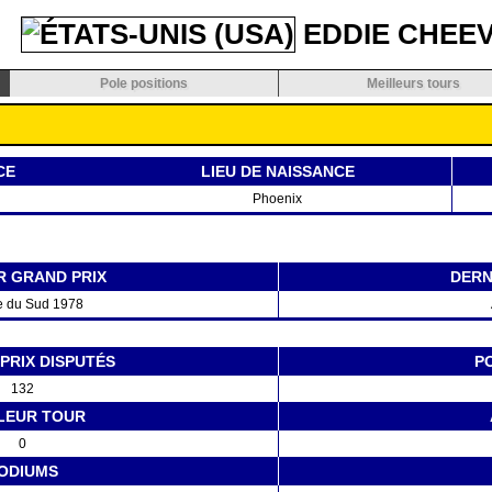
EDDIE CHEE
Pole positions
Meilleurs tours
CE
LIEU DE NAISSANCE
Phoenix
R GRAND PRIX
DERN
e du Sud 1978
PRIX DISPUTÉS
P
132
LEUR TOUR
0
ODIUMS