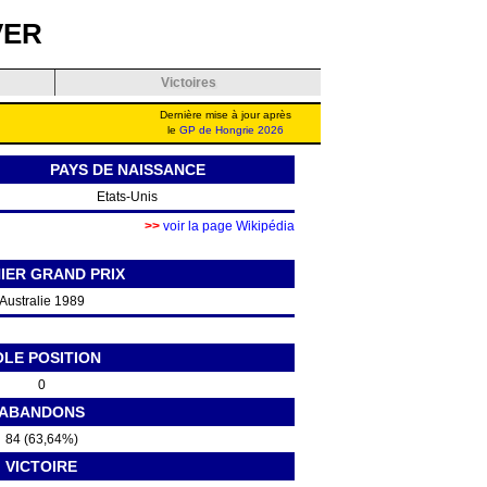
VER
Victoires
Dernière mise à jour après
le
GP de Hongrie 2026
PAYS DE NAISSANCE
Etats-Unis
>>
voir la page Wikipédia
IER GRAND PRIX
Australie 1989
OLE POSITION
0
ABANDONS
84 (63,64%)
VICTOIRE