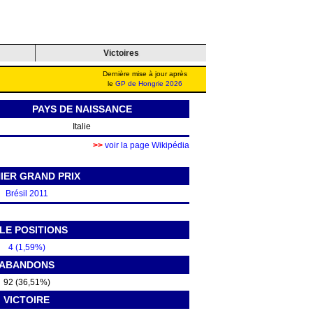
Victoires
Dernière mise à jour après
le
GP de Hongrie 2026
PAYS DE NAISSANCE
Italie
>>
voir la page Wikipédia
IER GRAND PRIX
Brésil 2011
LE POSITIONS
4 (1,59%)
ABANDONS
92 (36,51%)
VICTOIRE