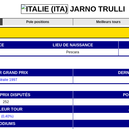
JARNO TRULLI
Pole positions
Meilleurs tours
CE
LIEU DE NAISSANCE
Pescara
R GRAND PRIX
DERN
tralie 1997
PRIX DISPUTÉS
PO
252
LEUR TOUR
 (0,40%)
ODIUMS