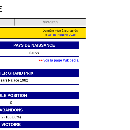
E
Victoires
Dernière mise à jour après
le
GP de Hongrie 2026
PAYS DE NAISSANCE
Irlande
>>
voir la page Wikipédia
IER GRAND PRIX
sars Palace 1982
OLE POSITION
0
ABANDONS
2 (100,00%)
VICTOIRE