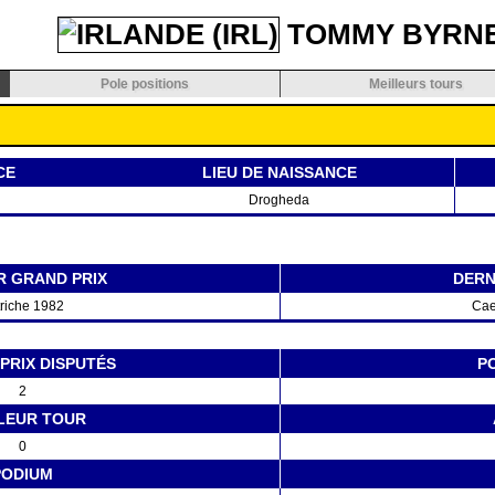
TOMMY BYRN
Pole positions
Meilleurs tours
CE
LIEU DE NAISSANCE
Drogheda
R GRAND PRIX
DERN
riche 1982
Cae
PRIX DISPUTÉS
P
2
LEUR TOUR
0
PODIUM