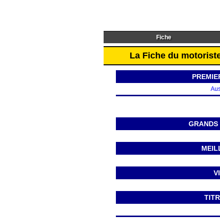
Fiche
La Fiche du motorist
PREMIE
Aus
GRANDS 
MEIL
V
TITR