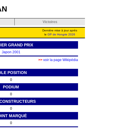
AN
Victoires
Dernière mise à jour après
le
GP de Hongrie 2026
IER GRAND PRIX
Japon 2001
>>
voir la page Wikipédia
OLE POSITION
0
PODIUM
0
 CONSTRUCTEURS
0
OINT MARQUÉ
0