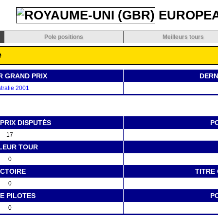
EUROPE
Pole positions
Meilleurs tours
e
R GRAND PRIX
DERN
tralie 2001
PRIX DISPUTÉS
P
17
LEUR TOUR
0
ICTOIRE
TITRE
0
E PILOTES
P
0