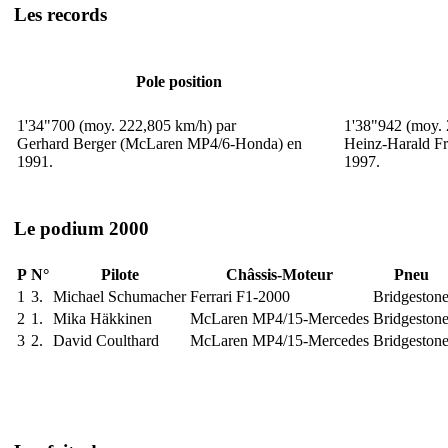
Les records
Pole position
1'34"700 (moy. 222,805 km/h) par
1'38"942 (moy. 
Gerhard Berger (McLaren MP4/6-Honda) en
Heinz-Harald Fr
1991.
1997.
Le podium 2000
P
N°
Pilote
Châssis-Moteur
Pneu
1
3.
Michael Schumacher
Ferrari F1-2000
Bridgeston
2
1.
Mika Häkkinen
McLaren MP4/15-Mercedes
Bridgeston
3
2.
David Coulthard
McLaren MP4/15-Mercedes
Bridgeston