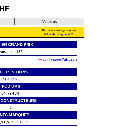
HE
Victoires
Dernière mise à jour après
le
GP de Hongrie 2026
IER GRAND PRIX
Australie 1987
>>
voir la page Wikipédia
LE POSITIONS
7 (10,29%)
PODIUMS
54 (79,41%)
S CONSTRUCTEURS
2
INTS MARQUÉS
,50 (5,96 pts / GP)