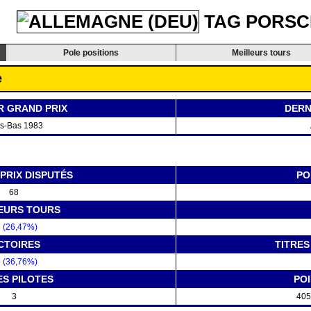
TAG PORSC
Pole positions
Meilleurs tours
e
R GRAND PRIX
DERN
s-Bas 1983
PRIX DISPUTÉS
PO
68
EURS TOURS
 (26,47%)
CTOIRES
TITRE
 (36,76%)
ES PILOTES
PO
3
405