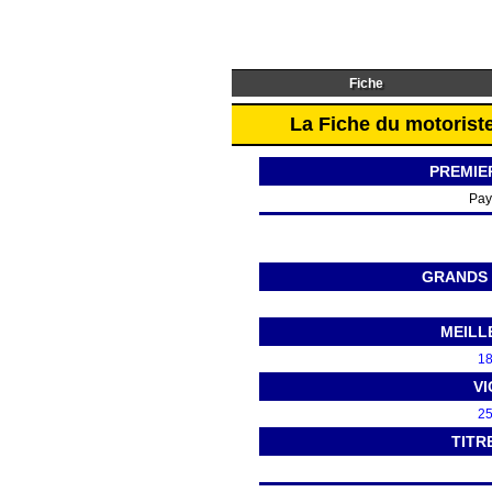
Fiche
La Fiche du motorist
PREMIE
Pay
GRANDS 
MEILL
18
VI
25
TITR