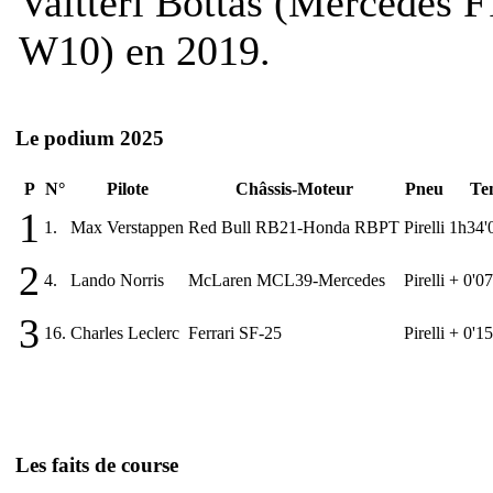
Valtteri Bottas (Mercedes F
W10) en 2019.
Le podium 2025
P
N°
Pilote
Châssis-Moteur
Pneu
Te
1
1.
Max Verstappen
Red Bull RB21-Honda RBPT
Pirelli
1h34'
2
4.
Lando Norris
McLaren MCL39-Mercedes
Pirelli
+ 0'0
3
16.
Charles Leclerc
Ferrari SF-25
Pirelli
+ 0'1
Les faits de course