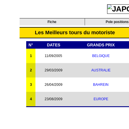
Fiche
Pole positions
Les Meilleurs tours du motoriste
N°
DATES
GRANDS PRIX
1
11/09/2005
BELGIQUE
2
29/03/2009
AUSTRALIE
3
26/04/2009
BAHREIN
4
23/08/2009
EUROPE