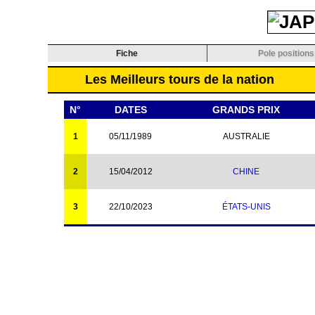
Fiche
Pole positions
Les Meilleurs tours de la nation
N°
DATES
GRANDS PRIX
1
05/11/1989
AUSTRALIE
2
15/04/2012
CHINE
3
22/10/2023
ÉTATS-UNIS