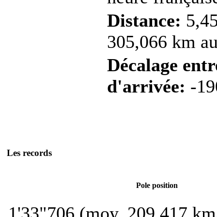
Distance:
5,45
305,066 km au 
Décalage entre
d'arrivée:
-19
Les records
Pole position
1'33"706 (moy. 209,417 km