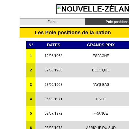
Fiche
Pole positions
Les Pole positions de la nation
N°
DATES
GRANDS PRIX
1
12/05/1968
ESPAGNE
2
09/06/1968
BELGIQUE
3
23/06/1968
PAYS-BAS
4
05/09/1971
ITALIE
5
02/07/1972
FRANCE
6
03/03/1973
AFRIQUE DU SUD