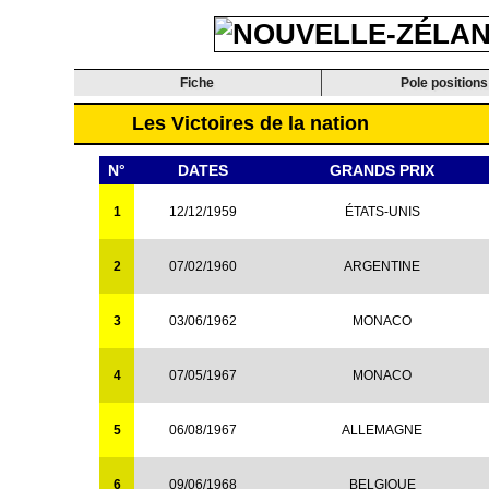
Fiche
Pole positions
Les Victoires de la nation
N°
DATES
GRANDS PRIX
1
12/12/1959
ÉTATS-UNIS
2
07/02/1960
ARGENTINE
3
03/06/1962
MONACO
4
07/05/1967
MONACO
5
06/08/1967
ALLEMAGNE
6
09/06/1968
BELGIQUE