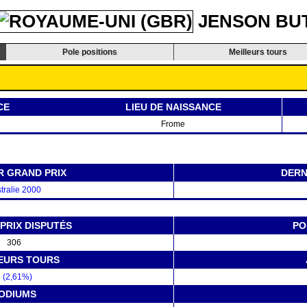
JENSON BU
Pole positions
Meilleurs tours
CE
LIEU DE NAISSANCE
Frome
R GRAND PRIX
DERN
tralie 2000
PRIX DISPUTÉS
PO
306
EURS TOURS
 (2,61%)
ODIUMS