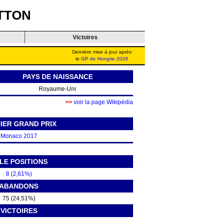
TTON
Victoires
Dernière mise à jour après
le
GP de Hongrie 2026
PAYS DE NAISSANCE
Royaume-Uni
>>
voir la page Wikipédia
IER GRAND PRIX
Monaco 2017
LE POSITIONS
8 (2,61%)
ABANDONS
75 (24,51%)
VICTOIRES