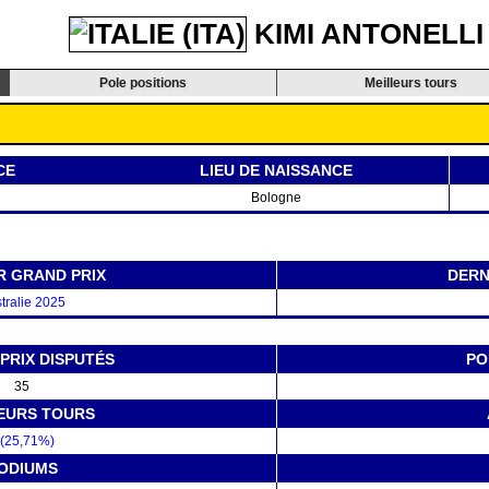
KIMI ANTONELLI
Pole positions
Meilleurs tours
CE
LIEU DE NAISSANCE
Bologne
R GRAND PRIX
DERN
tralie 2025
PRIX DISPUTÉS
PO
35
EURS TOURS
 (25,71%)
ODIUMS