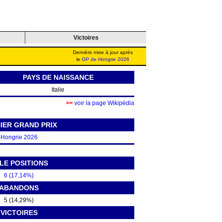
Victoires
Dernière mise à jour après
le
GP de Hongrie 2026
PAYS DE NAISSANCE
Italie
>>
voir la page Wikipédia
IER GRAND PRIX
Hongrie 2026
LE POSITIONS
6 (17,14%)
ABANDONS
5 (14,29%)
VICTOIRES