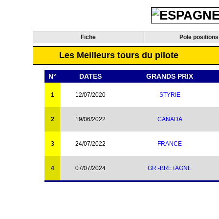
Fiche
Pole positions
Les Meilleurs tours du pilote
N°
DATES
GRANDS PRIX
1
12/07/2020
STYRIE
2
19/06/2022
CANADA
3
24/07/2022
FRANCE
4
07/07/2024
GR.-BRETAGNE