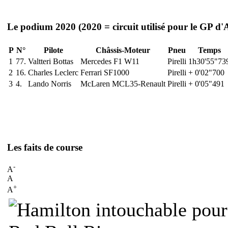
Le podium 2020
(2020 = circuit utilisé pour le GP d'
P
N°
Pilote
Châssis-Moteur
Pneu
Temps
1
77.
Valtteri Bottas
Mercedes F1 W11
Pirelli
1h30'55"73
2
16.
Charles Leclerc
Ferrari SF1000
Pirelli
+ 0'02"700
3
4.
Lando Norris
McLaren MCL35-Renault
Pirelli
+ 0'05"491
Les faits de course
-
A
A
+
A