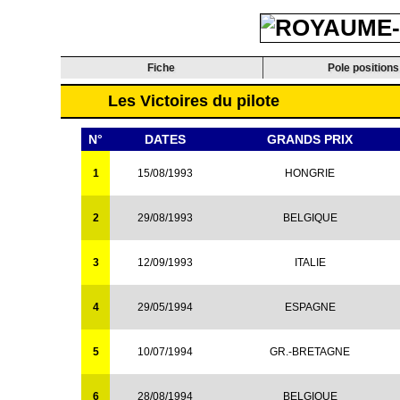
Fiche
Pole positions
Les Victoires du pilote
N°
DATES
GRANDS PRIX
1
15/08/1993
HONGRIE
2
29/08/1993
BELGIQUE
3
12/09/1993
ITALIE
4
29/05/1994
ESPAGNE
5
10/07/1994
GR.-BRETAGNE
6
28/08/1994
BELGIQUE