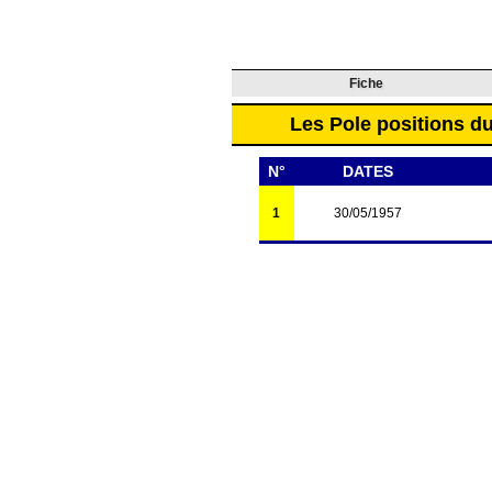
Fiche
Les Pole positions du
N°
DATES
1
30/05/1957