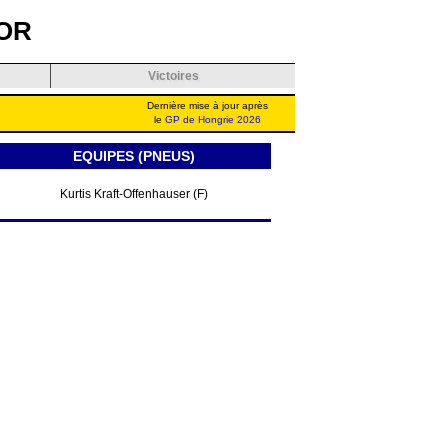
OR
Victoires
Dernière mise à jour après
le
GP de Hongrie 2026
EQUIPES (PNEUS)
Kurtis Kraft-Offenhauser (F)