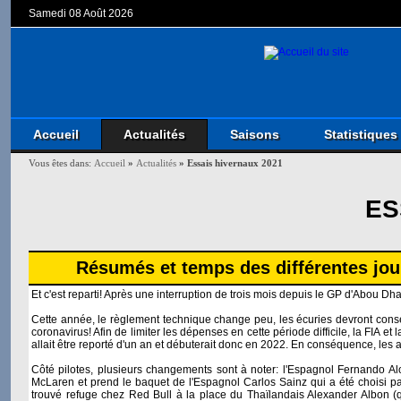
Samedi 08 Août 2026
Accueil
Actualités
Saisons
Statistiques
Vous êtes dans:
Accueil
»
Actualités
»
Essais hivernaux 2021
ES
Résumés et temps des différentes jou
Et c'est reparti! Après une interruption de trois mois depuis le GP d'Abou D
Cette année, le règlement technique change peu, les écuries devront conse
coronavirus! Afin de limiter les dépenses en cette période difficile, la FIA 
allait être reporté d'un an et débuterait donc en 2022. En conséquence, les au
Côté pilotes, plusieurs changements sont à noter: l'Espagnol Fernando Alo
McLaren et prend le baquet de l'Espagnol Carlos Sainz qui a été choisi par
trouvé refuge chez Red Bull à la place du Thaïlandais Alexander Albon (qu