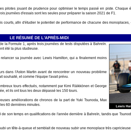
les pilotes jouant de prudence pour optimiser le temps passé en piste. Chaque é
is journées d'essais sont les seules pour préparer la saison 2021 de F1.
is courts, afin d'étudier le potentiel de performance de chacune des monoplaces, e
LE RÉSUMÉ DE L'APRÈS-MIDI
e la Formule 1, après trois journées de tests disputées à Bahreïn.
nt été la plus studieuse.
 relancer sa journée avec Lewis Hamilton, qui a finalement moins
ours dans l'Aston Martin avant de rencontrer un nouveau problème
t souhaité, et comme l'équipe l'avait prévu.
 nombreux tours effectués, notamment par Kimi Räikkönen et George
ée, et ils ont tous les deux dépassé les 150 tours.
euses améliorations de chronos de la part de Yuki Tsunoda, Max
 les 60 dernières minutes.
Lewis Ham
de son temps en qualifications de l'année dernière à Bahreïn, tandis que Tsunoda
subi un tête-à-queue et semblait de nouveau subir une monoplace très capricieuse l