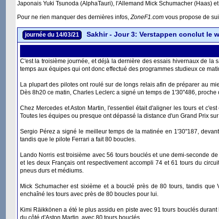
Japonais Yuki Tsunoda (AlphaTauri), l'Allemand Mick Schumacher (Haas) et
Pour ne rien manquer des dernières infos,
ZoneF1.com
vous propose de sui
Sakhir - Jour 3: Verstappen conclut le 
journée du 14/03/21
C'est la troisième journée, et déjà la dernière des essais hivernaux de la
temps aux équipes qui ont donc effectué des programmes studieux ce mati
La plupart des pilotes ont roulé sur de longs relais afin de préparer au mi
Dès 8h20 ce matin, Charles Leclerc a signé un temps de 1'30"486, proche 
Chez Mercedes et Aston Martin, l'essentiel était d'aligner les tours et c'est 
Toutes les équipes ou presque ont dépassé la distance d'un Grand Prix sur
Sergio Pérez a signé le meilleur temps de la matinée en 1'30"187, devant 
tandis que le pilote Ferrari a fait 80 boucles.
Lando Norris est troisième avec 56 tours bouclés et une demi-seconde de 
et les deux Français ont respectivement accompli 74 et 61 tours du circu
pneus durs et médiums.
Mick Schumacher est sixième et a bouclé près de 80 tours, tandis que 
enchaîné les tours avec près de 80 boucles pour lui.
Kimi Räikkönen a été le plus assidu en piste avec 91 tours bouclés durant
du côté d'Aston Martin, avec 80 tours bouclés.