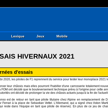
Lexique
Jeux
Mobile
SAIS HIVERNAUX 2021
rnées d'essais
habi 2020, les pilotes de F1 reprennent du service pour tester leur monoplace 2021 
rver leur châssis mais elles pourront l'habiller d'une carrosserie totalement nou
et la FOM ont décidé que le bouleversement technique prévu à l'origine pour cette a
torités ont décidé de prolonger la vie des châssis actuels jusqu'à la fin de l'actuel
nso est de retour en tant que pilote titulaire chez Alpine en remplacement de Dan
 Ferrari à la place de Sebastian Vettel. L'Allemand, qui a signé chez Aston Marti
i reste dans l'équipe en tant que pilote de réserve). En plus de ce jeu de chai