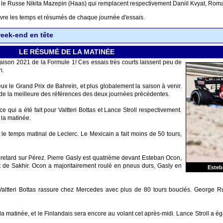
 le Russe Nikita Mazepin (Haas) qui remplacent respectivement Daniil Kvyat, Ro
vre les temps et résumés de chaque journée d'essais.
week-end en tête
LE RÉSUMÉ DE LA MATINÉE
 saison 2021 de la Formule 1! Ces essais très courts laissent peu de
n.
eux le Grand Prix de Bahreïn, et plus globalement la saison à venir.
de la meilleure des références des deux journées précédentes.
ce qui a été fait pour Valtteri Bottas et Lance Stroll respectivement.
 la matinée.
le temps matinal de Leclerc. Le Mexicain a fait moins de 50 tours,
retard sur Pérez. Pierre Gasly est quatrième devant Esteban Ocon,
it de Sakhir. Ocon a majoritairement roulé en pneus durs, Gasly en
Esteb
Valtteri Bottas rassure chez Mercedes avec plus de 80 tours bouclés. George R
 la matinée, et le Finlandais sera encore au volant cet après-midi. Lance Stroll 