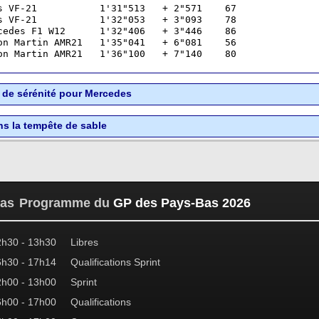
s VF-21           1'31"513   + 2"571    67  

s VF-21           1'32"053   + 3"093    78  

cedes F1 W12      1'32"406   + 3"446    86  

on Martin AMR21   1'35"041   + 6"081    56  

on Martin AMR21   1'36"100   + 7"140    80  
u de sérénité pour Mercedes
ns la tempête de sable
Programme du
GP des Pays-Bas 2026
2h30 - 13h30
Libres
6h30 - 17h14
Qualifications Sprint
2h00 - 13h00
Sprint
6h00 - 17h00
Qualifications