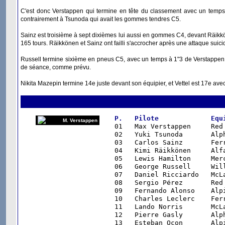
C'est donc Verstappen qui termine en tête du classement avec un temps
contrairement à Tsunoda qui avait les gommes tendres C5.
Sainz est troisième à sept dixièmes lui aussi en gommes C4, devant Räikkön
165 tours. Räikkönen et Sainz ont failli s'accrocher après une attaque suicid
Russell termine sixième en pneus C5, avec un temps à 1"3 de Verstappen. R
de séance, comme prévu.
Nikita Mazepin termine 14e juste devant son équipier, et Vettel est 17e av
P.   Pilote             Equ
M. Verstappen

01   Max Verstappen     Red
02   Yuki Tsunoda       Alp
03   Carlos Sainz       Fer
04   Kimi Räikkönen     Alf
05   Lewis Hamilton     Mer
06   George Russell     Wil
07   Daniel Ricciardo   McL
08   Sergio Pérez       Red
09   Fernando Alonso    Alp
10   Charles Leclerc    Fer
11   Lando Norris       McL
12   Pierre Gasly       Alp
13   Esteban Ocon       Alp