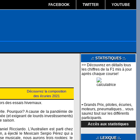
FACEBOOK
TWITTER
YOUTUBE
.:: STATISTIQUES ::.
>> Découvrez en détails tous
les chiffres de la F1 mis à jour
après chaque course!
Découvrez la composition
des écuries 2021
lors des essais hivernaux.
• Grands Prix, pilotes, écuries,
moteurs, pneumatiques... vous
velle. Pourquoi? A cause de la pandémie de
saurez tout sur les différents
nnée (et exigeant de lourds investissements)
participants.
le saison.
Accès aux statistiques
iel Ricciardo. L'Australien est parti chez
n, a éjecté le Mexicain Sergio Pérez qui a
se musicale, nous aurons trois rookies: le
.:: LEXIQUE ::.