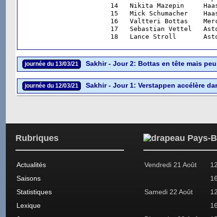
14   Nikita Mazepin     Haa
15   Mick Schumacher    Haa
16   Valtteri Bottas    Mer
17   Sebastian Vettel   Ast
18   Lance Stroll       Ast
Sakhir - Jour 2: Bottas en tête mais pe
journée du 13/03/21
Sakhir - Jour 1: Verstappen accélère da
journée du 12/03/21
Rubriques
Actualités
Vendredi 21 Août
1
Saisons
1
Statistiques
Samedi 22 Août
1
Lexique
1