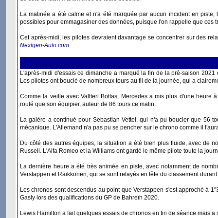
La matinée a été calme et n'a été marquée par aucun incident en piste, 
possibles pour emmagasiner des données, puisque l'on rappelle que ces tro
Cet après-midi, les pilotes devraient davantage se concentrer sur des rela
Nextgen-Auto.com
L'après-midi d'essais ce dimanche a marqué la fin de la pré-saison 2021 d
Les pilotes ont bouclé de nombreux tours au fil de la journée, qui a claireme
Comme la veille avec Valtteri Bottas, Mercedes a mis plus d'une heure à
roulé que son équipier, auteur de 86 tours ce matin.
La galère a continué pour Sebastian Vettel, qui n'a pu boucler que 56 t
mécanique. L'Allemand n'a pas pu se pencher sur le chrono comme il l'aurai
Du côté des autres équipes, la situation a été bien plus fluide, avec de
Russell. L'Alfa Romeo et la Williams ont gardé le même pilote toute la journ
La dernière heure a été très animée en piste, avec notamment de nombr
Verstappen et Räikkönen, qui se sont relayés en tête du classement durant
Les chronos sont descendus au point que Verstappen s'est approché à 1"3 
Gasly lors des qualifications du GP de Bahreïn 2020.
Lewis Hamilton a fait quelques essais de chronos en fin de séance mais a 