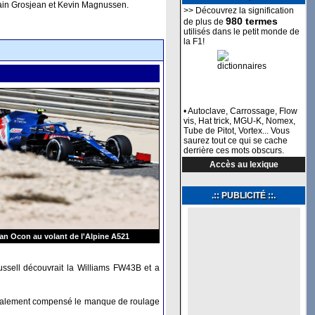
main Grosjean et Kevin Magnussen.
>> Découvrez la signification
980 termes
de plus de
utilisés dans le petit monde de
la F1!
• Autoclave, Carrossage, Flow
vis, Hat trick, MGU-K, Nomex,
Tube de Pitot, Vortex... Vous
saurez tout ce qui se cache
derrière ces mots obscurs.
Accès au lexique
.:: PUBLICITÉ ::.
an Ocon au volant de l'Alpine A521
ussell découvrait la Williams FW43B et a
a également compensé le manque de roulage