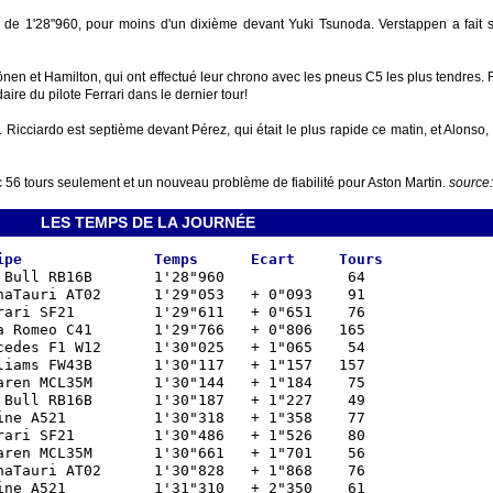
 de 1'28"960, pour moins d'un dixième devant Yuki Tsunoda. Verstappen a fait 
en et Hamilton, qui ont effectué leur chrono avec les pneus C5 les plus tendres. 
aire du pilote Ferrari dans le dernier tour!
icciardo est septième devant Pérez, qui était le plus rapide ce matin, et Alonso,
ec 56 tours seulement et un nouveau problème de fiabilité pour Aston Martin.
source
LES TEMPS DE LA JOURNÉE
ipe               Temps      Ecart     Tours
 Bull RB16B       1'28"960              64  

haTauri AT02      1'29"053   + 0"093    91  

rari SF21         1'29"611   + 0"651    76  

a Romeo C41       1'29"766   + 0"806   165  

cedes F1 W12      1'30"025   + 1"065    54  

liams FW43B       1'30"117   + 1"157   157  

aren MCL35M       1'30"144   + 1"184    75  

 Bull RB16B       1'30"187   + 1"227    49  

ine A521          1'30"318   + 1"358    77  

rari SF21         1'30"486   + 1"526    80  

aren MCL35M       1'30"661   + 1"701    56  

haTauri AT02      1'30"828   + 1"868    76  

ine A521          1'31"310   + 2"350    61  
