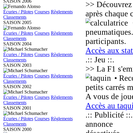
SAISON 2006
>> Découvrez e
Écuries / Pilotes
Courses
Règlements
après chaque 
Classements
SAISON 2005
pneumatiques..
Écuries / Pilotes
Courses
Règlements
Classements
participants.
SAISON 2004
Accès aux stat
Écuries / Pilotes
Courses
Règlements
.:: Jeu ::.
Classements
SAISON 2003
>> La F1 s'em
Écuries / Pilotes
Courses
Règlements
• Reco
Classements
petits carrés 
SAISON 2002
A vous de joue
Écuries / Pilotes
Courses
Règlements
Classements
Accès au taqu
SAISON 2001
.:: Publicité ::.
Écuries / Pilotes
Courses
Règlements
annonce
Classements
SAISON 2000