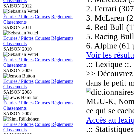
Classements
SAISON 2012
2. Ferrari (307
3. McLaren (2
Écuries / Pilotes
Courses
Règlements
Classements
4. Red Bull (1
SAISON 2011
5. Racing Bull
Écuries / Pilotes
Courses
Règlements
Classements
6. Alpine (61 
SAISON 2010
Voir les résult
Écuries / Pilotes
Courses
Règlements
.:: Lexique ::.
Classements
SAISON 2009
>> Découvrez l
dans le petit 
Écuries / Pilotes
Courses
Règlements
Classements
SAISON 2008
MGU-K, Nomex,
Écuries / Pilotes
Courses
Règlements
Classements
ce qui se cach
SAISON 2007
Accès au lexi
Écuries / Pilotes
Courses
Règlements
.:: Statistiques
Classements