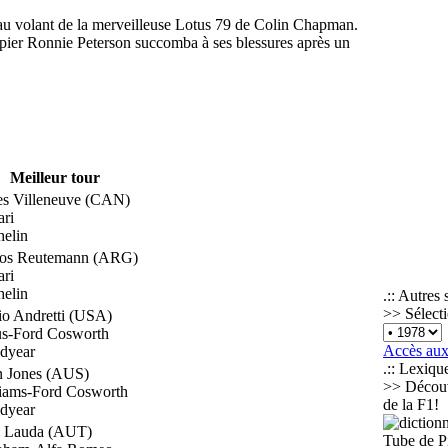
n au volant de la merveilleuse Lotus 79 de Colin Chapman.
quipier Ronnie Peterson succomba à ses blessures après un
Meilleur tour
es Villeneuve (CAN)
ari
elin
los Reutemann (ARG)
ari
elin
.:: Autres 
>> Sélect
o Andretti (USA)
us-Ford Cosworth
Accès aux
dyear
.:: Lexique
n Jones (AUS)
>> Découvr
liams-Ford Cosworth
de la F1!
dyear
i Lauda (AUT)
Tube de Pi