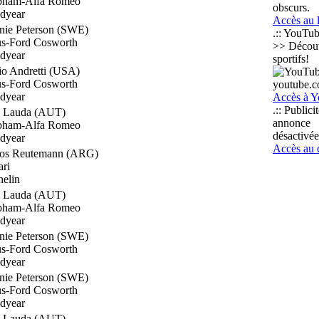
bham-Alfa Romeo
obscurs.
dyear
Accès au 
nie Peterson (SWE)
.:: YouTub
us-Ford Cosworth
>> Découvr
dyear
sportifs!
o Andretti (USA)
us-Ford Cosworth
youtube.
dyear
Accès à 
.:: Publicit
i Lauda (AUT)
annonce
bham-Alfa Romeo
désactivée
dyear
Accès au c
los Reutemann (ARG)
ari
elin
i Lauda (AUT)
bham-Alfa Romeo
dyear
nie Peterson (SWE)
us-Ford Cosworth
dyear
nie Peterson (SWE)
us-Ford Cosworth
dyear
i Lauda (AUT)