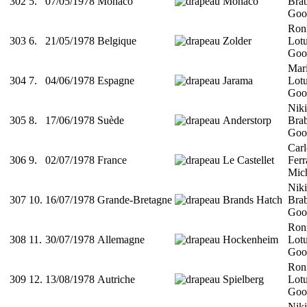
302
5.
07/05/1978
Monaco
Monaco
Bra
Goo
Ron
303
6.
21/05/1978
Belgique
Zolder
Lot
Goo
Mari
304
7.
04/06/1978
Espagne
Jarama
Lot
Goo
Nik
305
8.
17/06/1978
Suède
Anderstorp
Bra
Goo
Car
306
9.
02/07/1978
France
Le Castellet
Ferr
Mich
Nik
307
10.
16/07/1978
Grande-Bretagne
Brands Hatch
Bra
Goo
Ron
308
11.
30/07/1978
Allemagne
Hockenheim
Lot
Goo
Ron
309
12.
13/08/1978
Autriche
Spielberg
Lot
Goo
Nik