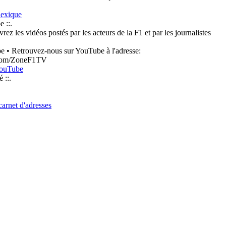
lexique
e ::.
ez les vidéos postés par les acteurs de la F1 et par les journalistes
• Retrouvez-nous sur YouTube à l'adresse:
com/ZoneF1TV
YouTube
é ::.
arnet d'adresses