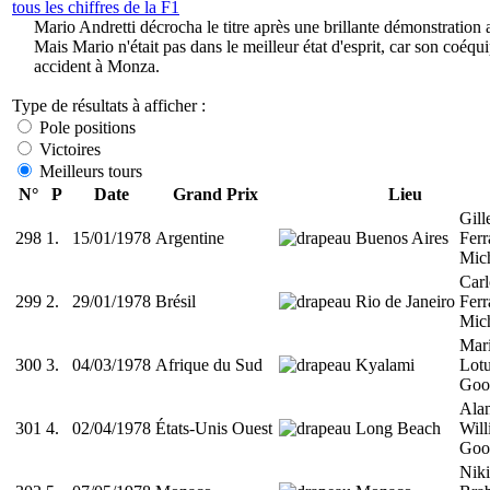
tous les chiffres de la F1
Mario Andretti décrocha le titre après une brillante démonstratio
Mais Mario n'était pas dans le meilleur état d'esprit, car son coé
accident à Monza.
Type de résultats à afficher :
Pole positions
Victoires
Meilleurs tours
N°
P
Date
Grand Prix
Lieu
Gill
298
1.
15/01/1978
Argentine
Buenos Aires
Ferr
Mich
Car
299
2.
29/01/1978
Brésil
Rio de Janeiro
Ferr
Mich
Mari
300
3.
04/03/1978
Afrique du Sud
Kyalami
Lot
Goo
Ala
301
4.
02/04/1978
États-Unis Ouest
Long Beach
Wil
Goo
Nik