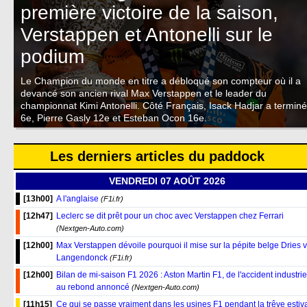
première victoire de la saison,
Verstappen et Antonelli sur le
podium
Le Champion du monde en titre a débloqué son compteur où il a
devancé son ancien rival Max Verstappen et le leader du
championnat Kimi Antonelli. Côté Français, Isack Hadjar a terminé
6e, Pierre Gasly 12e et Esteban Ocon 16e.
Les derniers articles du paddock
VENDREDI 07 AOÛT 2026
[13h00]
A l'anglaise
(F1i.fr)
[12h47]
Leclerc se dit prêt pour un choc avec Verstappen chez Ferrari
(Nextgen-Auto.com)
[12h00]
Max Verstappen dévoile pourquoi il mise sur la pépite belge Dries 
Langendonck
(F1i.fr)
[12h00]
Bilan de mi-saison F1 2026 : Aston Martin F1, de l'accident industrie
au rebond annoncé
(Nextgen-Auto.com)
[11h15]
Ce qui se passe vraiment dans les usines F1 pendant la trêve estiv