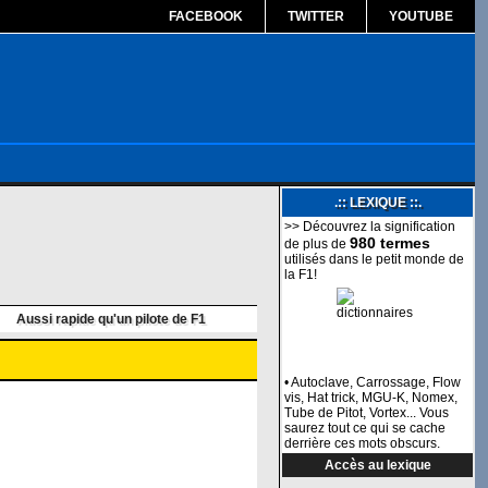
FACEBOOK
TWITTER
YOUTUBE
.:: LEXIQUE ::.
>> Découvrez la signification
980 termes
de plus de
utilisés dans le petit monde de
la F1!
Aussi rapide qu'un pilote de F1
• Autoclave, Carrossage, Flow
vis, Hat trick, MGU-K, Nomex,
Tube de Pitot, Vortex... Vous
saurez tout ce qui se cache
derrière ces mots obscurs.
Accès au lexique