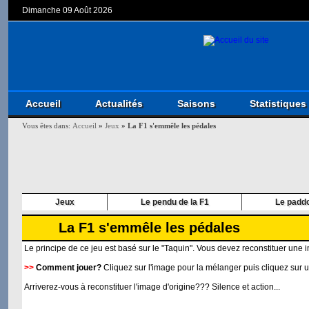
Dimanche 09 Août 2026
Accueil
Actualités
Saisons
Statistiques
Vous êtes dans:
Accueil
»
Jeux
»
La F1 s'emmêle les pédales
Jeux
Le pendu de la F1
Le padd
La F1 s'emmêle les pédales
Le principe de ce jeu est basé sur le "Taquin". Vous devez reconstituer un
>>
Comment jouer?
Cliquez sur l'image pour la mélanger puis cliquez sur un
Arriverez-vous à reconstituer l'image d'origine??? Silence et action...