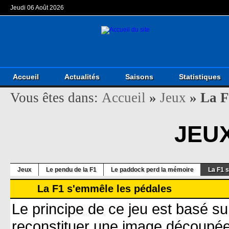
Jeudi 06 Août 2026
Accueil
Actualités
Saisons
Statistiques
Vous êtes dans:
Accueil
»
Jeux
»
La F
JEU
Jeux
Le pendu de la F1
Le paddock perd la mémoire
La F1 
La F1 s'emmêle les pédales
Le principe de ce jeu est basé su
reconstituer une image découpée 