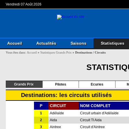
Vendredi 07 Août 2026
Accueil
Actualités
Saisons
Statistiques
Vous êtes dans:
Accueil
»
Statistiques Grands Prix
»
Destinations / Circuits
STATISTI
Grands Prix
Pilotes
Ecuries
M
Destinations: les circuits utilisés
P
CIRCUIT
NOM COMPLET
1
Adélaïde
Circuit urbain d'Adélaïde
2
Aida
Circuit TI Aida
3
Aintree
Circuit d'Aintree