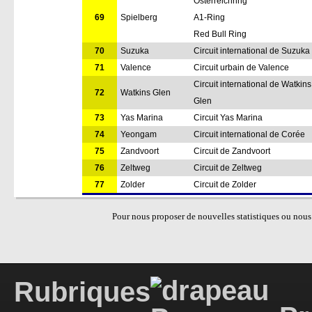
Osterreichring
69
Spielberg
A1-Ring
Red Bull Ring
70
Suzuka
Circuit international de Suzuka
71
Valence
Circuit urbain de Valence
Circuit international de Watkins
72
Watkins Glen
Glen
73
Yas Marina
Circuit Yas Marina
74
Yeongam
Circuit international de Corée
75
Zandvoort
Circuit de Zandvoort
76
Zeltweg
Circuit de Zeltweg
77
Zolder
Circuit de Zolder
Pour nous proposer de nouvelles statistiques ou nous 
Rubriques