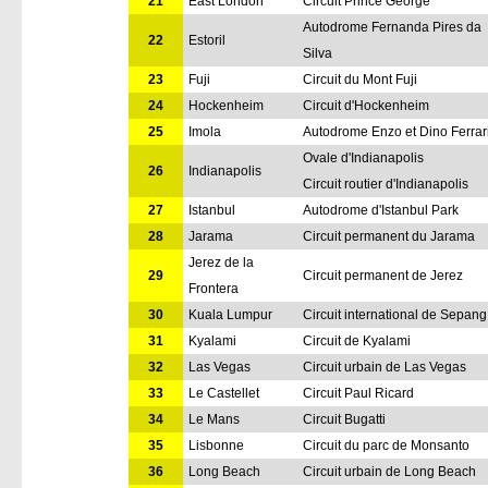
21
East London
Circuit Prince George
Autodrome Fernanda Pires da
22
Estoril
Silva
23
Fuji
Circuit du Mont Fuji
24
Hockenheim
Circuit d'Hockenheim
25
Imola
Autodrome Enzo et Dino Ferrar
Ovale d'Indianapolis
26
Indianapolis
Circuit routier d'Indianapolis
27
Istanbul
Autodrome d'Istanbul Park
28
Jarama
Circuit permanent du Jarama
Jerez de la
29
Circuit permanent de Jerez
Frontera
30
Kuala Lumpur
Circuit international de Sepang
31
Kyalami
Circuit de Kyalami
32
Las Vegas
Circuit urbain de Las Vegas
33
Le Castellet
Circuit Paul Ricard
34
Le Mans
Circuit Bugatti
35
Lisbonne
Circuit du parc de Monsanto
36
Long Beach
Circuit urbain de Long Beach