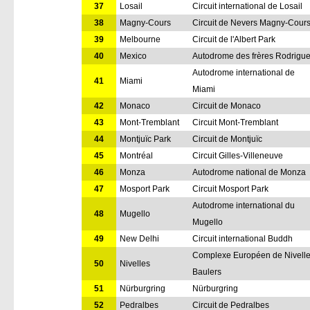
37
Losail
Circuit international de Losail
38
Magny-Cours
Circuit de Nevers Magny-Cour
39
Melbourne
Circuit de l'Albert Park
40
Mexico
Autodrome des frères Rodrigu
Autodrome international de
41
Miami
Miami
42
Monaco
Circuit de Monaco
43
Mont-Tremblant
Circuit Mont-Tremblant
44
Montjuïc Park
Circuit de Montjuïc
45
Montréal
Circuit Gilles-Villeneuve
46
Monza
Autodrome national de Monza
47
Mosport Park
Circuit Mosport Park
Autodrome international du
48
Mugello
Mugello
49
New Delhi
Circuit international Buddh
Complexe Européen de Nivelle
50
Nivelles
Baulers
51
Nürburgring
Nürburgring
52
Pedralbes
Circuit de Pedralbes