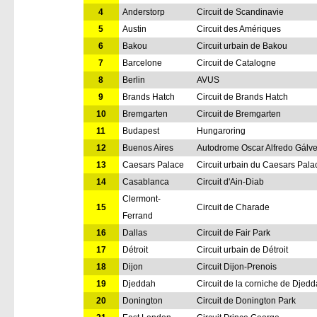
4
Anderstorp
Circuit de Scandinavie
5
Austin
Circuit des Amériques
6
Bakou
Circuit urbain de Bakou
7
Barcelone
Circuit de Catalogne
8
Berlin
AVUS
9
Brands Hatch
Circuit de Brands Hatch
10
Bremgarten
Circuit de Bremgarten
11
Budapest
Hungaroring
12
Buenos Aires
Autodrome Oscar Alfredo Gálv
13
Caesars Palace
Circuit urbain du Caesars Pala
14
Casablanca
Circuit d'Ain-Diab
Clermont-
15
Circuit de Charade
Ferrand
16
Dallas
Circuit de Fair Park
17
Détroit
Circuit urbain de Détroit
18
Dijon
Circuit Dijon-Prenois
19
Djeddah
Circuit de la corniche de Djed
20
Donington
Circuit de Donington Park