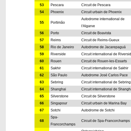
53
Pescara
Circuit de Pescara
54
Phoenix
Circuit urbain de Phoenix
Autodrome international de
55
Portimão
l'Algarve
56
Porto
Circuit de Boavista
57
Reims
Circuit de Reims-Gueux
58
Rio de Janeiro
Autodrome de Jacarepaguá
59
Riverside
Circuit international de Riversi
60
Rouen
Circuit de Rouen-les-Essarts
61
Sakhir
Circuit international de Sakhir
62
São Paulo
Autodrome José Carlos Pace
63
Sebring
Circuit international de Sebring
64
Shanghai
Circuit international de Shangh
65
Silverstone
Circuit de Silverstone
66
Singapour
Circuit urbain de Marina Bay
67
Sotchi
Autodrome de Sotchi
Spa-
68
Circuit de Spa-Francorchamps
Francorchamps