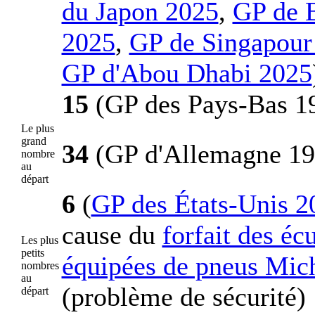
du Japon 2025
,
GP de 
2025
,
GP de Singapour
GP d'Abou Dhabi 2025
15
(GP des Pays-Bas 1
Le plus
grand
34
(GP d'Allemagne 19
nombre
au
départ
6
(
GP des États-Unis 2
cause du
forfait des éc
Les plus
petits
équipées de pneus Mic
nombres
au
(problème de sécurité)
départ