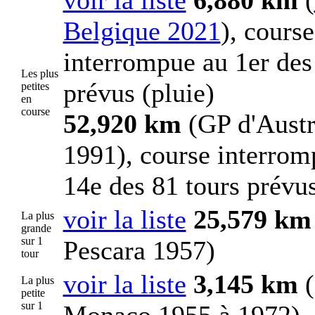
Belgique 2021
), course
interrompue au 1er des
Les plus
prévus (pluie)
petites
en
course
52,920 km
(GP d'Austr
1991), course interrom
14e des 81 tours prévus
voir la liste
25,579 km
La plus
grande
sur 1
Pescara 1957)
tour
voir la liste
3,145 km
(
La plus
petite
sur 1
Monaco 1955 à 1972)