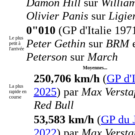
Damon Hill
sur
Willia
Olivier Panis
sur
Ligie
0"010
(GP d'Italie 1971
Le plus
Peter Gethin
sur
BRM
petit à
l'arrivée
Peterson
sur
March
Moyennes...
250,706 km/h
(
GP d'I
La plus
2025
) par
Max Versta
rapide en
course
Red Bull
53,583 km/h
(
GP du 
2022
) par
Max Versta