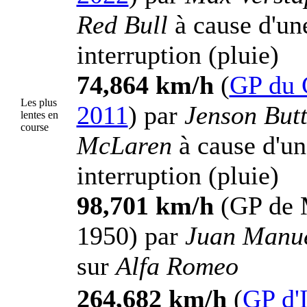
Red Bull
à cause d'un
interruption (pluie)
74,864 km/h
(
GP du 
Les plus
2011
) par
Jenson But
lentes en
course
McLaren
à cause d'un
interruption (pluie)
98,701 km/h
(GP de 
1950) par
Juan Manue
sur
Alfa Romeo
264,682 km/h
(
GP d'I