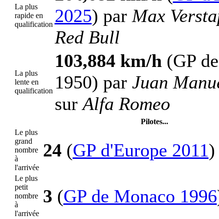
La plus
2025
) par
Max Versta
rapide en
qualification
Red Bull
103,884 km/h
(GP de
La plus
1950) par
Juan Manue
lente en
qualification
sur
Alfa Romeo
Pilotes...
Le plus
grand
24
(
GP d'Europe 2011
)
nombre
à
l'arrivée
Le plus
petit
3
(
GP de Monaco 1996
nombre
à
l'arrivée