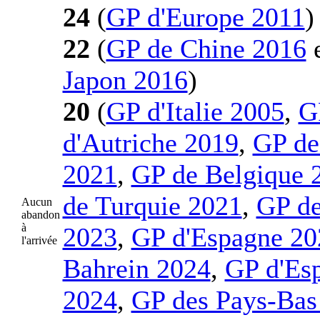
24
(
GP d'Europe 2011
)
22
(
GP de Chine 2016
Japon 2016
)
20
(
GP d'Italie 2005
,
G
d'Autriche 2019
,
GP de
2021
,
GP de Belgique 
de Turquie 2021
,
GP d
Aucun
abandon
à
2023
,
GP d'Espagne 20
l'arrivée
Bahrein 2024
,
GP d'Es
2024
,
GP des Pays-Bas