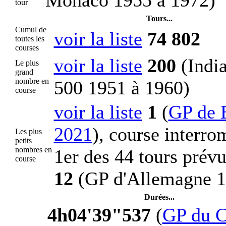
tour
Tours...
Cumul de
voir la liste
74 802
toutes les
courses
voir la liste
200
(India
Le plus
grand
nombre en
500 1951 à 1960)
course
voir la liste
1
(
GP de 
2021
), course interr
Les plus
petits
nombres en
1er des 44 tours prévu
course
12
(GP d'Allemagne 1
Durées...
4h04'39"537
(
GP du 