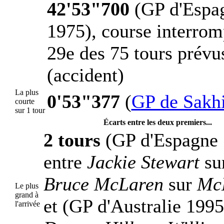
42'53"700
(GP d'Espa
1975), course interro
29e des 75 tours prévu
(accident)
La plus
0'53"377
(
GP de Sakh
courte
sur 1 tour
Écarts entre les deux premiers...
2 tours
(GP d'Espagne 
entre
Jackie Stewart
su
Bruce McLaren
sur
Mc
Le plus
grand à
et (GP d'Australie 1995
l'arrivée