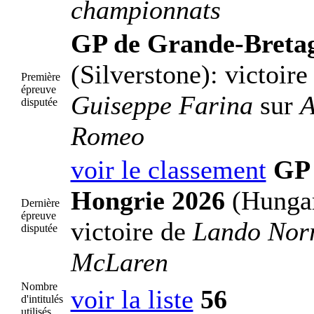
championnats
GP de Grande-Breta
(Silverstone): victoire
Première
épreuve
Guiseppe Farina
sur
A
disputée
Romeo
voir le classement
GP
Hongrie 2026
(Hungar
Dernière
épreuve
victoire de
Lando Norr
disputée
McLaren
Nombre
voir la liste
56
d'intitulés
utilisés