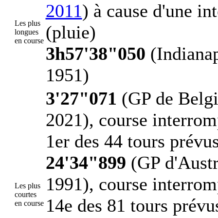
2011
) à cause d'une in
Les plus
(pluie)
longues
en course
3h57'38"050
(Indianap
1951)
3'27"071
(GP de Belg
2021), course interro
1er des 44 tours prévus
24'34"899
(GP d'Austr
1991), course interro
Les plus
courtes
14e des 81 tours prévus
en course