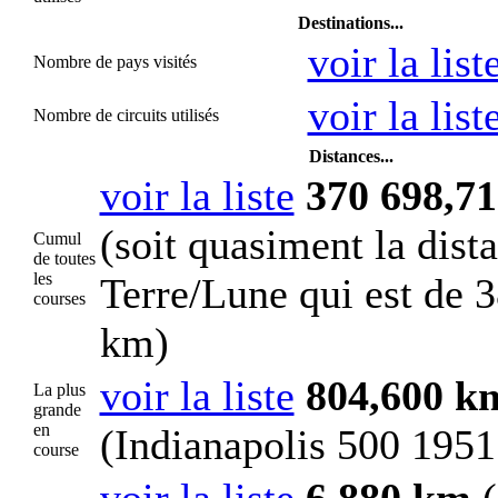
Destinations...
voir la list
Nombre de pays visités
voir la list
Nombre de circuits utilisés
Distances...
voir la liste
370 698,7
(soit quasiment la dist
Cumul
de toutes
les
Terre/Lune qui est de
3
courses
km
)
voir la liste
804,600 k
La plus
grande
en
(Indianapolis 500 1951
course
voir la liste
6,880 km
(