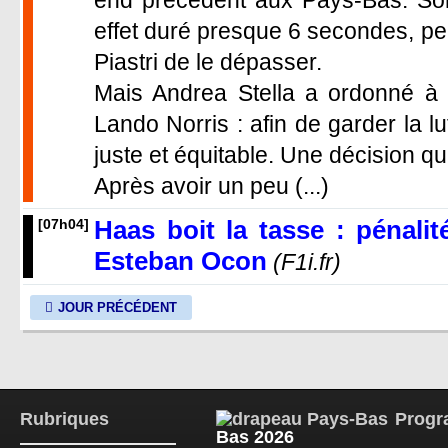
end précédent aux Pays-Bas. Son
effet duré presque 6 secondes, pe
Piastri de le dépasser.
Mais Andrea Stella a ordonné à l
Lando Norris : afin de garder la l
juste et équitable. Une décision qu
Après avoir un peu (...)
Haas boit la tasse : pénali
[07h04]
Esteban Ocon
(F1i.fr)
JOUR PRÉCÉDENT
Rubriques
Progr
Bas 2026