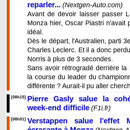
reparler...
(Nextgen-Auto.com)
Avant de devoir laisser passer L
Monza hier, Oscar Piastri n'avait 
idéal.
Dès le départ, l'Australien, parti 3
Charles Leclerc. Et il a donc perdu
Norris à plus de 3 secondes.
Sans avoir rétrogradé derrière la 
la course du leader du championn
différente ? Aurait-il pu aller cherch
Pierre Gasly salue la coh
[08h15]
week-end difficile
(F1i.fr)
Verstappen salue l'effet 
[08h01]
écrasante à Monza