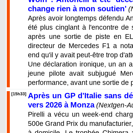
change rien à mon soutien'
(
Après avoir longtemps défendu And
été plus cinglant à l'encontre d
après une sortie de piste en EL
directeur de Mercedes F1 a not
end qu'il y avait peut-être trop d'att
Une déclaration ironique, un an 
jeune pilote avait subjugué Me
performance, avant une sortie de pist
Après un GP d'Italie sans dég
[15h33]
vers 2026 à Monza
(Nextgen-A
Pirelli a vécu un week-end char
500e Grand Prix du manufacturier,
à domicile. Le trophée Chimera 