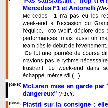
'Pas satisfaisant', 'trop d'e
Mercedes F1 et Antonelli
(Ne
Mercedes F1 n'a pas eu les ré
week-end à l'occasion du Grand 
l'équipe, Toto Wolff, déplore des d
performances, mais aussi un man
team dès le début de l'événement.
"Ce fut une journée de course di
n'avions pas le rythme nécessaire 
frustrant. Le week-end dans
échappé, même s'il (...)
McLaren mise en garde par 
[09h10]
dangereux"
(F1i.fr)
Piastri sur la consigne : ell
[08h46]