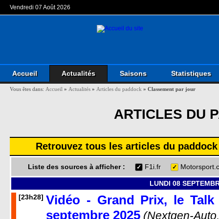
Vendredi 07 Août 2026
Accueil
Actualités
Saisons
Statistiques
Vous êtes dans:
Accueil
»
Actualités
»
Articles du paddock
»
Classement par jour
ARTICLES DU 
Retrouvez tous les articles du paddock
Liste des sources à afficher :
F1i.fr
Motorsport.
LUNDI 08 SEPTEMBR
Vidéo - Grand Prix, le Tal
[23h28]
septembre 2025
(Nextgen-Auto