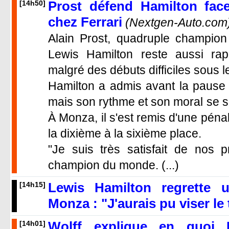
Prost défend Hamilton face
[14h50]
chez Ferrari
(Nextgen-Auto.com
Alain Prost, quadruple champio
Lewis Hamilton reste aussi rap
malgré des débuts difficiles sous l
Hamilton a admis avant la pause est
mais son rythme et son moral se s
À Monza, il s'est remis d'une pénal
la dixième à la sixième place.
"Je suis très satisfait de nos p
champion du monde. (...)
Lewis Hamilton regrette
[14h15]
Monza : "J'aurais pu viser le
Wolff explique en quoi
[14h01]