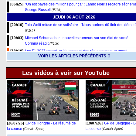
[06h25]
"On est payés des millions pour ça" : Lando Norris recadre sèchem
George Russell
(F1i.fr)
JEUDI 06 AOÛT 2026
[20h10]
Toto Wolff refuse de se satisfaire : "Nous aurions dû finir deuxièmes
(F1i.fr)
[19h03]
Michael Schumacher : nouvelles rumeurs sur son état de santé,
Corinna réagit
(F1i.fr)
[18h10]
Les F1 2027 seront un 'ajustement' des règles et non un grand
VOIR LES ARTICLES PRÉCÉDENTS
changement
(Nextgen-Auto.com)
[18h06]
Effet domino : Carlos Sainz sur le départ chez Williams, Sergio Pér
pour le remplacer ?
(F1i.fr)
Les vidéos à voir sur YouTube
[17h17]
Pagenaud raconte les lourdes séquelles qui ont bouleversé sa vie
(Nextgen-Auto.com)
[17h04]
Lewis Hamilton veut repartir sur de nouvelles bases après une séri
de pénalités
(F1i.fr)
[16h51]
Pourquoi la FIA n'interdira pas les algorithmes des moteurs en F1
(Motorsport.com)
[16h34]
Russell peut-il gérer 'la pression énorme' que lui met Antonelli ?
(Nextgen-Auto.com)
[26/07/26]
GP de Hongrie - Le résumé de
[19/07/26]
GP de Belgique - 
la course
la course
(Canal+ Sport)
(Canal+ Sport)
[16h05]
La FIA se défend face aux critiques sur les règles 2026 : "Nous avi
anticipé les problèmes"
(F1i.fr)