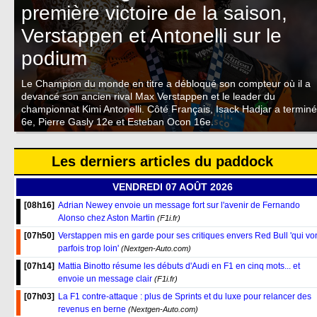
première victoire de la saison,
Verstappen et Antonelli sur le
podium
Le Champion du monde en titre a débloqué son compteur où il a
devancé son ancien rival Max Verstappen et le leader du
championnat Kimi Antonelli. Côté Français, Isack Hadjar a terminé
6e, Pierre Gasly 12e et Esteban Ocon 16e.
Les derniers articles du paddock
VENDREDI 07 AOÛT 2026
[08h16]
Adrian Newey envoie un message fort sur l'avenir de Fernando
Alonso chez Aston Martin
(F1i.fr)
[07h50]
Verstappen mis en garde pour ses critiques envers Red Bull 'qui vo
parfois trop loin'
(Nextgen-Auto.com)
[07h14]
Mattia Binotto résume les débuts d'Audi en F1 en cinq mots... et
envoie un message clair
(F1i.fr)
[07h03]
La F1 contre-attaque : plus de Sprints et du luxe pour relancer des
revenus en berne
(Nextgen-Auto.com)