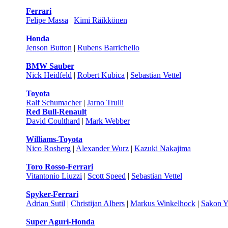
Ferrari
Felipe Massa
|
Kimi Räikkönen
Honda
Jenson Button
|
Rubens Barrichello
BMW Sauber
Nick Heidfeld
|
Robert Kubica
|
Sebastian Vettel
Toyota
Ralf Schumacher
|
Jarno Trulli
Red Bull-Renault
David Coulthard
|
Mark Webber
Williams-Toyota
Nico Rosberg
|
Alexander Wurz
|
Kazuki Nakajima
Toro Rosso-Ferrari
Vitantonio Liuzzi
|
Scott Speed
|
Sebastian Vettel
Spyker-Ferrari
Adrian Sutil
|
Christijan Albers
|
Markus Winkelhock
|
Sakon 
Super Aguri-Honda