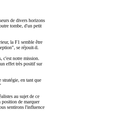
seurs de divers horizons
outre tombe, d'un petit
rieur, la F1 semble être
ception
", se réjouit-il.
 c'est notre mission.
 effet très positif sur
stratégie, en tant que
"
listes au sujet de ce
n position de marquer
ous sentirons l'influence