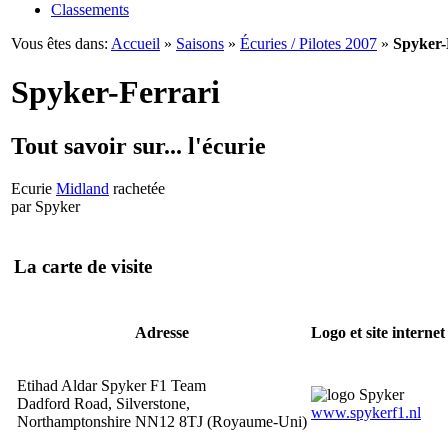
Classements
Vous êtes dans:
Accueil
»
Saisons
»
Écuries / Pilotes 2007
»
Spyker-
Spyker-Ferrari
Tout savoir sur... l'écurie
Ecurie
Midland
rachetée
par Spyker
La carte de visite
Adresse
Logo et site internet
Etihad Aldar Spyker F1 Team
Dadford Road, Silverstone,
www.spykerf1.nl
Northamptonshire NN12 8TJ (Royaume-Uni)