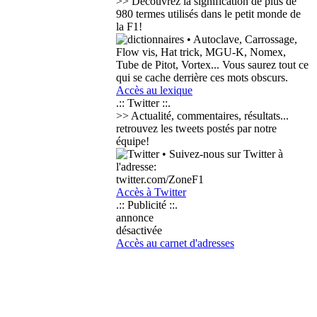
>> Découvrez la signification de plus de
980 termes
utilisés dans le petit monde de
la F1!
• Autoclave, Carrossage,
Flow vis, Hat trick, MGU-K, Nomex,
Tube de Pitot, Vortex... Vous saurez tout ce
qui se cache derrière ces mots obscurs.
Accès au lexique
.:: Twitter ::.
>> Actualité, commentaires, résultats...
retrouvez les tweets postés par notre
équipe!
• Suivez-nous sur Twitter à
l'adresse:
twitter.com/ZoneF1
Accès à Twitter
.:: Publicité ::.
annonce
désactivée
Accès au carnet d'adresses