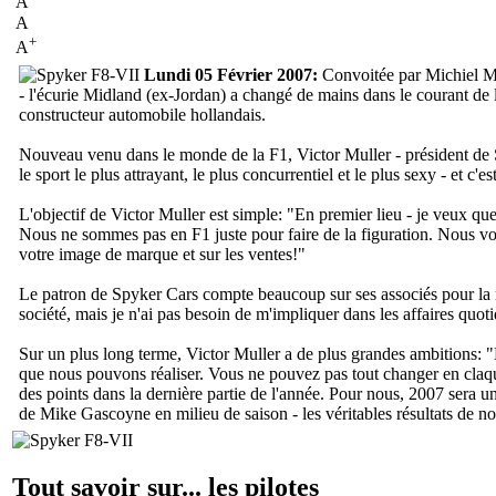
A
A
+
A
Lundi 05 Février 2007:
Convoitée par Michiel Mol
- l'écurie Midland (ex-Jordan) a changé de mains dans le courant de l
constructeur automobile hollandais.
Nouveau venu dans le monde de la F1, Victor Muller - président de Sp
le sport le plus attrayant, le plus concurrentiel et le plus sexy - et c
L'objectif de Victor Muller est simple: "
En premier lieu - je veux que
Nous ne sommes pas en F1 juste pour faire de la figuration. Nous voul
votre image de marque et sur les ventes!"
Le patron de Spyker Cars compte beaucoup sur ses associés pour la r
société, mais je n'ai pas besoin de m'impliquer dans les affaires quot
Sur un plus long terme, Victor Muller a de plus grandes ambitions: "
que nous pouvons réaliser. Vous ne pouvez pas tout changer en claq
des points dans la dernière partie de l'année. Pour nous, 2007 sera un
de Mike Gascoyne en milieu de saison - les véritables résultats de not
Tout savoir sur... les pilotes