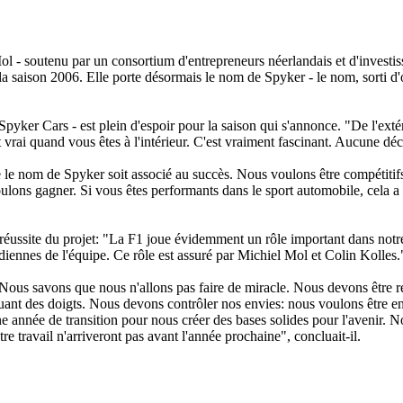
 - soutenu par un consortium d'entrepreneurs néerlandais et d'investis
a saison 2006. Elle porte désormais le nom de Spyker - le nom, sorti d'
yker Cars - est plein d'espoir pour la saison qui s'annonce. "
De l'exté
'est vrai quand vous êtes à l'intérieur. C'est vraiment fascinant. Aucune dé
 le nom de Spyker soit associé au succès. Nous voulons être compétitifs,
ons gagner. Si vous êtes performants dans le sport automobile, cela a un
éussite du projet: "
La F1 joue évidemment un rôle important dans notre 
idiennes de l'équipe. Ce rôle est assuré par Michiel Mol et Colin Kolles.
Nous savons que nous n'allons pas faire de miracle. Nous devons être réa
uant des doigts. Nous devons contrôler nos envies: nous voulons être e
e année de transition pour nous créer des bases solides pour l'avenir. N
re travail n'arriveront pas avant l'année prochaine
", concluait-il.