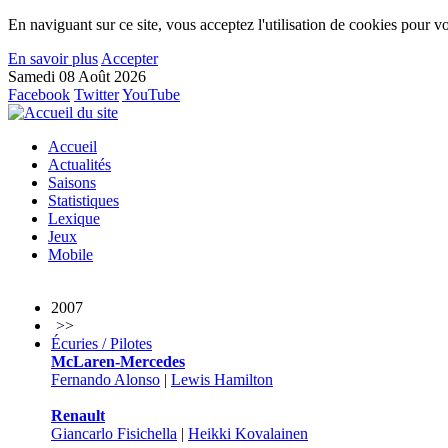
En naviguant sur ce site, vous acceptez l'utilisation de cookies pour vo
En savoir plus
Accepter
Samedi 08 Août 2026
Facebook
Twitter
YouTube
Accueil
Actualités
Saisons
Statistiques
Lexique
Jeux
Mobile
2007
>>
Écuries / Pilotes
McLaren-Mercedes
Fernando Alonso
|
Lewis Hamilton
Renault
Giancarlo Fisichella
|
Heikki Kovalainen