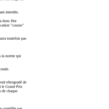
is interdits.
a donc être
fication "course"
urra toutefois pas
s la norme qui
econde.
rait rétrogradé de
t le Grand Prix
és de chaque
e contrôlés par