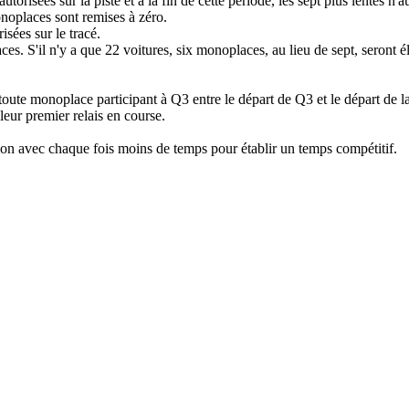
risées sur la piste et à la fin de cette période, les sept plus lentes n'au
monoplaces sont remises à zéro.
sées sur le tracé.
. S'il n'y a que 22 voitures, six monoplaces, au lieu de sept, seront é
à toute monoplace participant à Q3 entre le départ de Q3 et le départ de l
eur premier relais en course.
ion avec chaque fois moins de temps pour établir un temps compétitif.