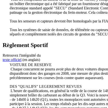
un boîtier électronique qui a été fabriqué par un fournisseur désig
électronique standard appelé "SECU" (Standard Electronic Control
patinage ou la gestion électronique du frein-moteur. Cela coûte
Tous les senseurs et capteurs devront être homologués par la FIA
Tous les systèmes de saisie de données, de télémétrie ou capteur
séparés et complètement isolés des circuits de gestion du "SECU
Règlement Sportif
Retrouvez l'intégralité du
texte officiel
(en anglais)
VOITURE DE RESERVE
Chaque concurrent ne pourra avoir plus de deux voitures dispon
disparaîtront donc des garages en 2008, une mesure de plus desti
précédemment sur les courses (trois contre quatre auparavant).
DES "QUALIFS" LEGEREMENT REVUES
L'heure de qualifications, en général la veille de la course de 14
simplement brûler du carburant au début de la Q3. Voici la nouve
- de 14h00 à 14h20 (Q1), toutes les monoplaces sont autorisées sur l
participer à la session. Les temps réalisés par les dix-sept autres