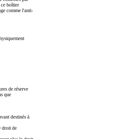
 ce boîtier
age comme l'anti-
 physiquement
ures de réserve
ns que
avant destinés à
e droit de