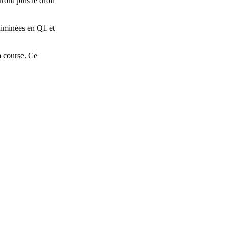
ront plus le droit
liminées en Q1 et
a course. Ce