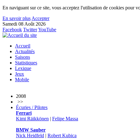
En naviguant sur ce site, vous acceptez l'utilisation de cookies pour vo
En savoir plus
Accepter
Samedi 08 Août 2026
Facebook
Twitter
YouTube
Accueil
Actualités
Saisons
Statistiques
Lexique
Jeux
Mobile
2008
>>
Écuries / Pilotes
Ferrari
Kimi Räikkönen
|
Felipe Massa
BMW Sauber
Nick Heidfeld
|
Robert Kubica