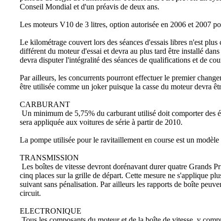
Conseil Mondial et d'un préavis de deux ans.
Les moteurs V10 de 3 litres, option autorisée en 2006 et 2007 pou
Le kilométrage couvert lors des séances d'essais libres n'est plu
différent du moteur d'essai et devra au plus tard être installé dan
devra disputer l'intégralité des séances de qualifications et de c
Par ailleurs, les concurrents pourront effectuer le premier change
être utilisée comme un joker puisque la casse du moteur devra êtr
CARBURANT
Un minimum de 5,75% du carburant utilisé doit comporter des él
sera appliquée aux voitures de série à partir de 2010.
La pompe utilisée pour le ravitaillement en course est un modèle c
TRANSMISSION
Les boîtes de vitesse devront dorénavant durer quatre Grands Prix.
cinq places sur la grille de départ. Cette mesure ne s'applique pl
suivant sans pénalisation. Par ailleurs les rapports de boîte peuv
circuit.
ELECTRONIQUE
Tous les composants du moteur et de la boîte de vitesse, y compris