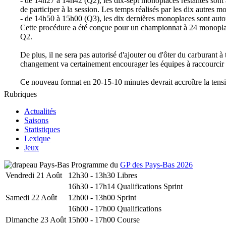
- de 14h27 à 14h42 (Q2), les dix-sept monoplaces restantes sont auto
de participer à la session. Les temps réalisés par les dix autres 
- de 14h50 à 15h00 (Q3), les dix dernières monoplaces sont autori
Cette procédure a été conçue pour un championnat à 24 monoplaces
Q2.
De plus, il ne sera pas autorisé d'ajouter ou d'ôter du carburant 
changement va certainement encourager les équipes à raccourcir l
Ce nouveau format en 20-15-10 minutes devrait accroître la tens
Rubriques
Actualités
Saisons
Statistiques
Lexique
Jeux
Programme du
GP des Pays-Bas 2026
Vendredi 21 Août
12h30 - 13h30
Libres
16h30 - 17h14
Qualifications Sprint
Samedi 22 Août
12h00 - 13h00
Sprint
16h00 - 17h00
Qualifications
Dimanche 23 Août
15h00 - 17h00
Course