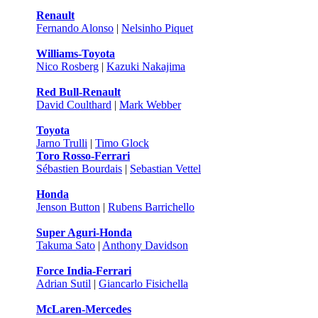
Renault
Fernando Alonso
|
Nelsinho Piquet
Williams-Toyota
Nico Rosberg
|
Kazuki Nakajima
Red Bull-Renault
David Coulthard
|
Mark Webber
Toyota
Jarno Trulli
|
Timo Glock
Toro Rosso-Ferrari
Sébastien Bourdais
|
Sebastian Vettel
Honda
Jenson Button
|
Rubens Barrichello
Super Aguri-Honda
Takuma Sato
|
Anthony Davidson
Force India-Ferrari
Adrian Sutil
|
Giancarlo Fisichella
McLaren-Mercedes