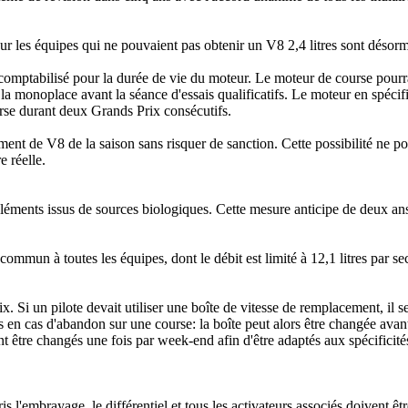
r les équipes qui ne pouvaient pas obtenir un V8 2,4 litres sont désorma
s comptabilisé pour la durée de vie du moteur. Le moteur de course pourr
s la monoplace avant la séance d'essais qualificatifs. Le moteur en spéci
ourse durant deux Grands Prix consécutifs.
ment de V8 de la saison sans risquer de sanction. Cette possibilité ne po
e réelle.
éments issus de sources biologiques. Cette mesure anticipe de deux an
ommun à toutes les équipes, dont le débit est limité à 12,1 litres par s
 Si un pilote devait utiliser une boîte de vitesse de remplacement, il se
us en cas d'abandon sur une course: la boîte peut alors être changée avan
ent être changés une fois par week-end afin d'être adaptés aux spécificit
 l'embrayage, le différentiel et tous les activateurs associés doivent êtr