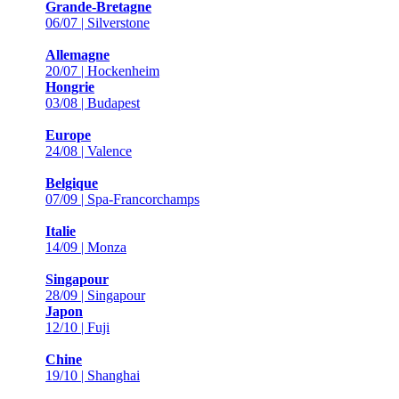
Grande-Bretagne
06/07 | Silverstone
Allemagne
20/07 | Hockenheim
Hongrie
03/08 | Budapest
Europe
24/08 | Valence
Belgique
07/09 | Spa-Francorchamps
Italie
14/09 | Monza
Singapour
28/09 | Singapour
Japon
12/10 | Fuji
Chine
19/10 | Shanghai