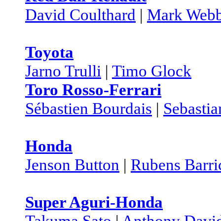
David Coulthard
|
Mark Webb
Toyota
Jarno Trulli
|
Timo Glock
Toro Rosso-Ferrari
Sébastien Bourdais
|
Sebastia
Honda
Jenson Button
|
Rubens Barri
Super Aguri-Honda
Takuma Sato
|
Anthony Davi