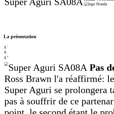
Super Aguri SA08A
La présentation
-
A
A
+
A
Pas de
Ross Brawn l'a réaffirmé: l
Super Aguri se prolongera t
pas à souffrir de ce partenar
point, le second étant le pr