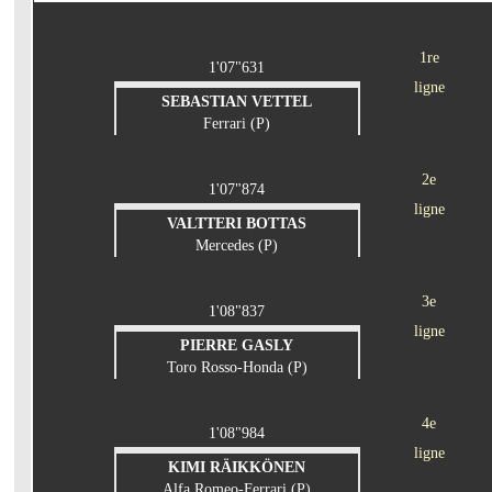
1re
1'07"631
ligne
SEBASTIAN VETTEL
Ferrari (P)
2e
1'07"874
ligne
VALTTERI BOTTAS
Mercedes (P)
3e
1'08"837
ligne
PIERRE GASLY
Toro Rosso-Honda (P)
4e
1'08"984
ligne
KIMI RÄIKKÖNEN
Alfa Romeo-Ferrari (P)