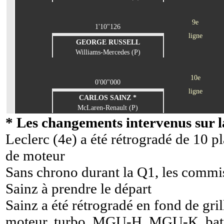
9e
1'10"126
ligne
GEORGE RUSSELL
Williams-Mercedes (P)
10e
0'00"000
ligne
CARLOS SAINZ *
McLaren-Renault (P)
* Les changements intervenus sur la
Leclerc (4e) a été rétrogradé de 10 p
de moteur
Sans chrono durant la Q1, les commis
Sainz à prendre le départ
Sainz a été rétrogradé en fond de gri
moteur, turbo, MGU-H, MGU-K, batte