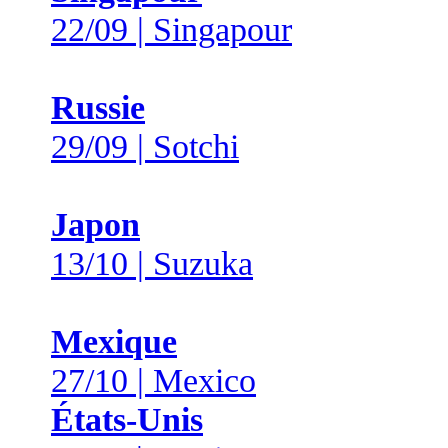
22/09 | Singapour
Russie
29/09 | Sotchi
Japon
13/10 | Suzuka
Mexique
27/10 | Mexico
États-Unis