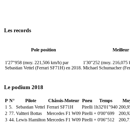
Les records
Pole position
Meilleur
1'27"958 (moy. 221,506 km/h) par
1'30"252 (moy. 216,075 
Sebastian Vettel (Ferrari SF71H) en 2018.
Michael Schumacher (Fer
Le podium 2018
P
N°
Pilote
Châssis-Moteur
Pneu
Temps
Mo
1
5.
Sebastian Vettel
Ferrari SF71H
Pirelli
1h32'01"940
200,9
2
77.
Valtteri Bottas
Mercedes F1 W09
Pirelli
+ 0'00"699
200,9
3
44.
Lewis Hamilton
Mercedes F1 W09
Pirelli
+ 0'06"512
200,7