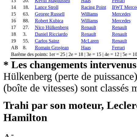
13
20.
Kevin Magnussen
Haas
Ferrari
14
18.
Lance Stroll
Racing Point
BWT Merce
15
63.
George Russell
Williams
Mercedes
16
88.
Robert Kubica
Williams
Mercedes
17
27.
Nico Hülkenberg
Renault
Renault
18
3.
Daniel Ricciardo
Renault
Renault
19
55.
Carlos Sainz
McLaren
Renault
AB
8.
Romain Grosjean
Haas
Ferrari
Barème des points: 1er = 25 | 2e = 18 | 3e = 15 | 4e = 12 | 5e = 10 
* Les changements intervenus 
Hülkenberg (perte de puissance)
(boîte de vitesses) sont classés 
Trahi par son moteur, Leclerc
Hamilton
-