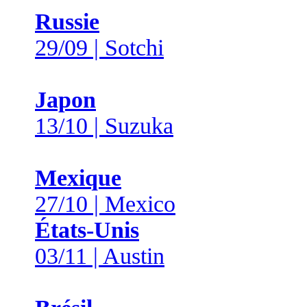
Russie
29/09 | Sotchi
Japon
13/10 | Suzuka
Mexique
27/10 | Mexico
États-Unis
03/11 | Austin