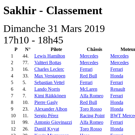
Sakhir - Classement
Dimanche 31 Mars 2019
17h10 - 18h45
P
N°
Pilote
Châssis
Moteu
1
44.
Lewis Hamilton
Mercedes
Mercedes
2
77.
Valtteri Bottas
Mercedes
Mercedes
3
16.
Charles Leclerc
Ferrari
Ferrari
4
33.
Max Verstappen
Red Bull
Honda
5
5.
Sebastian Vettel
Ferrari
Ferrari
6
4.
Lando Norris
McLaren
Renault
7
7.
Kimi Räikkönen
Alfa Romeo
Ferrari
8
10.
Pierre Gasly
Red Bull
Honda
9
23.
Alexander Albon
Toro Rosso
Honda
10
11.
Sergio Pérez
Racing Point
BWT Merce
11
99.
Antonio Giovinazzi
Alfa Romeo
Ferrari
12
26.
Daniil Kvyat
Toro Rosso
Honda