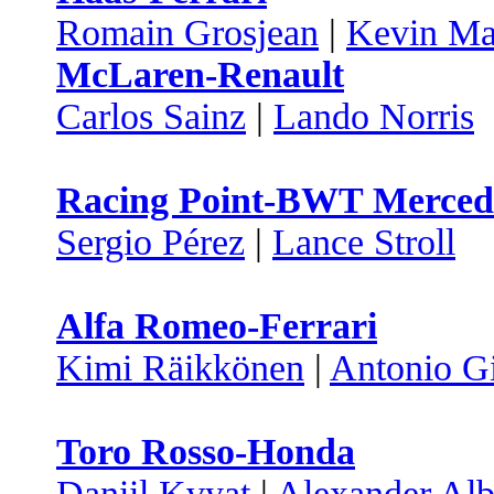
Romain Grosjean
|
Kevin Ma
McLaren-Renault
Carlos Sainz
|
Lando Norris
Racing Point-BWT Merced
Sergio Pérez
|
Lance Stroll
Alfa Romeo-Ferrari
Kimi Räikkönen
|
Antonio Gi
Toro Rosso-Honda
Daniil Kvyat
|
Alexander Al