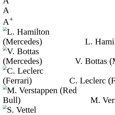
A
A
+
A
L. Hami
V. Bottas 
C. Leclerc (F
M. Ver