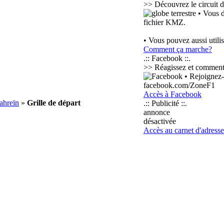
>> Découvrez le circuit d
• Vous d
fichier KMZ.
• Vous pouvez aussi utili
Comment ça marche?
.:: Facebook ::.
>> Réagissez et commentez 
• Rejoignez-
facebook.com/ZoneF1
Accès à Facebook
ahreïn
»
Grille de départ
.:: Publicité ::.
annonce
désactivée
Accès au carnet d'adresse