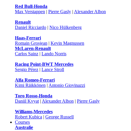
Red Bull-Honda
Max Verstappen
|
Pierre Gasly
|
Alexander Albon
Renault
Daniel Ricciardo
|
Nico Hülkenberg
Haas-Ferrari
Romain Grosjean
|
Kevin Magnussen
McLaren-Renault
Carlos Sainz
|
Lando Norris
Racing Point-BWT Mercedes
Sergio Pérez
|
Lance Stroll
Alfa Romeo-Ferrari
Kimi Räikkönen
|
Antonio Giovinazzi
Toro Rosso-Honda
Daniil Kvyat
|
Alexander Albon
|
Pierre Gasly
Williams-Mercedes
Robert Kubica
|
George Russell
Courses
Australie