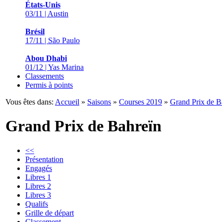
États-Unis
03/11 | Austin
Brésil
17/11 | São Paulo
Abou Dhabi
01/12 | Yas Marina
Classements
Permis à points
Vous êtes dans:
Accueil
»
Saisons
»
Courses 2019
»
Grand Prix de B
Grand Prix de Bahreïn
<<
Présentation
Engagés
Libres 1
Libres 2
Libres 3
Qualifs
Grille de départ
Classement