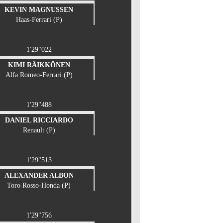
KEVIN MAGNUSSEN
Haas-Ferrari (P)
1'29"022
KIMI RÄIKKÖNEN
Alfa Romeo-Ferrari (P)
1'29"488
DANIEL RICCIARDO
Renault (P)
1'29"513
ALEXANDER ALBON
Toro Rosso-Honda (P)
1'29"756