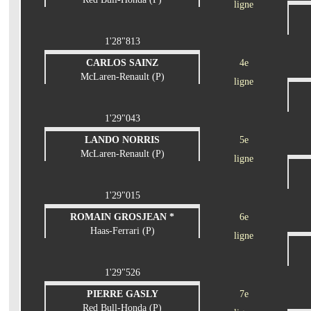
ligne
1'28"813
CARLOS SAINZ
4e
McLaren-Renault (P)
ligne
1'29"043
LANDO NORRIS
5e
McLaren-Renault (P)
ligne
1'29"015
ROMAIN GROSJEAN *
6e
Haas-Ferrari (P)
ligne
1'29"526
PIERRE GASLY
7e
Red Bull-Honda (P)