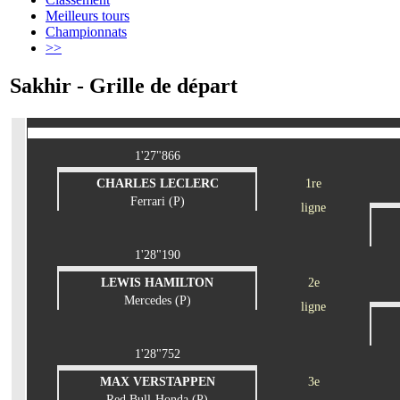
Meilleurs tours
Championnats
>>
Sakhir - Grille de départ
1'27"866
CHARLES LECLERC
1re
Ferrari (P)
ligne
1'28"190
LEWIS HAMILTON
2e
Mercedes (P)
ligne
1'28"752
MAX VERSTAPPEN
3e
Red Bull-Honda (P)