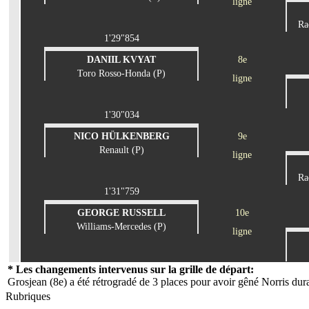
ligne
Ra
1'29"854
DANIIL KVYAT
8e
Toro Rosso-Honda (P)
ligne
1'30"034
NICO HÜLKENBERG
9e
Renault (P)
ligne
Ra
1'31"759
GEORGE RUSSELL
10e
Williams-Mercedes (P)
ligne
* Les changements intervenus sur la grille de départ:
Grosjean (8e) a été rétrogradé de 3 places pour avoir gêné Norris dur
Rubriques