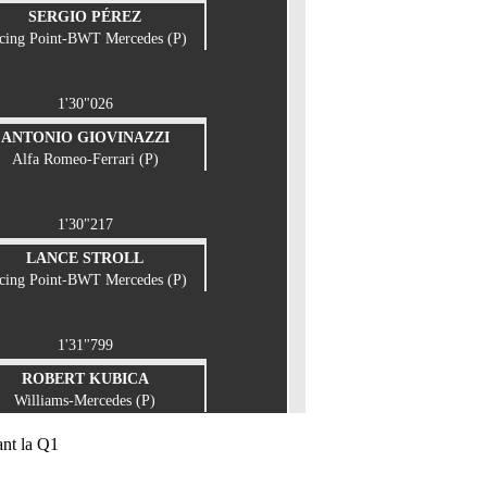
SERGIO PÉREZ
cing Point-BWT Mercedes (P)
1'30"026
ANTONIO GIOVINAZZI
Alfa Romeo-Ferrari (P)
1'30"217
LANCE STROLL
cing Point-BWT Mercedes (P)
1'31"799
ROBERT KUBICA
Williams-Mercedes (P)
ant la Q1