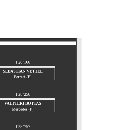
1'28"160
SEBASTIAN VETTEL
Ferrari (P)
1'28"256
VALTTERI BOTTAS
Mercedes (P)
1'28"757