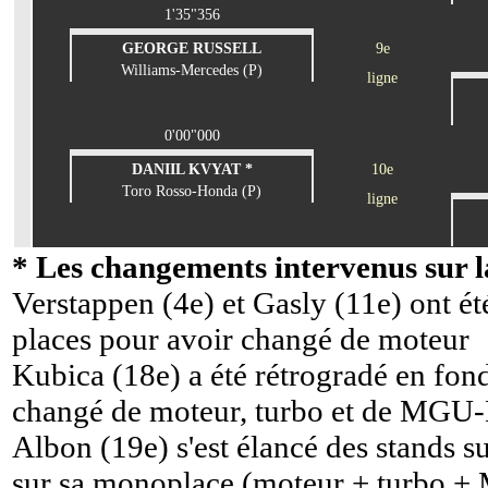
1'35"356
GEORGE RUSSELL
9e
Williams-Mercedes (P)
ligne
0'00"000
DANIIL KVYAT *
10e
Toro Rosso-Honda (P)
ligne
* Les changements intervenus sur la
Verstappen (4e) et Gasly (11e) ont ét
places pour avoir changé de moteur
Kubica (18e) a été rétrogradé en fond
changé de moteur, turbo et de MGU
Albon (19e) s'est élancé des stands su
sur sa monoplace (moteur + turbo