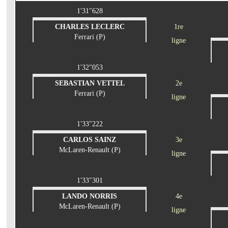
1'31"628
CHARLES LECLERC
1re
Ferrari (P)
ligne
1'32"053
SEBASTIAN VETTEL
2e
Ferrari (P)
ligne
1'33"222
CARLOS SAINZ
3e
McLaren-Renault (P)
ligne
1'33"301
LANDO NORRIS
4e
McLaren-Renault (P)
ligne