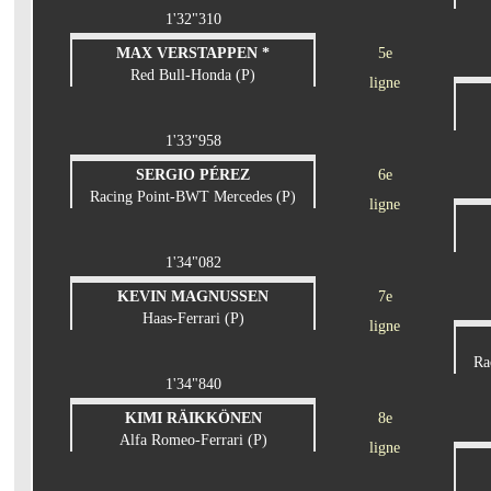
1'32"310
MAX VERSTAPPEN *
5e
Red Bull-Honda (P)
ligne
1'33"958
SERGIO PÉREZ
6e
Racing Point-BWT Mercedes (P)
ligne
1'34"082
KEVIN MAGNUSSEN
7e
Haas-Ferrari (P)
ligne
Ra
1'34"840
KIMI RÄIKKÖNEN
8e
Alfa Romeo-Ferrari (P)
ligne