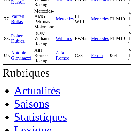
Russell
Racing
T
Mercedes-
Valtteri
AMG
F1
77.
Mercedes
Mercedes
F1 M10
1
Bottas
Petronas
W10
T
Motorsport
ROKiT
Robert
88.
Williams
Williams
FW42
Mercedes
F1 M10
1
Kubica
Racing
T
Alfa
Antonio
Alfa
99.
Romeo
C38
Ferrari
064
1
Giovinazzi
Romeo
Racing
T
Rubriques
Actualités
Saisons
Statistiques
Lexique