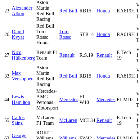
Aston
Alexander
Martin
23.
Red Bull
RB15
Honda
RA619H
1
Albon
Red Bull
T
Racing
Red Bull
Daniil
Toro
Toro
26.
STR14
Honda
RA619H
1
Kvyat
Rosso
Rosso
T
Honda
Nico
Renault F1
E-Tech
27.
Renault
R.S.19
Renault
1
Hülkenberg
Team
19
T
Aston
Max
Martin
33.
Red Bull
RB15
Honda
RA619H
1
Verstappen
Red Bull
T
Racing
Mercedes-
Lewis
AMG
F1
44.
Mercedes
Mercedes
F1 M10
1
Hamilton
Petronas
W10
T
Motorsport
Carlos
McLaren
E-Tech
55.
McLaren
MCL34
Renault
1
Sainz
F1 Team
19
T
ROKiT
George
63.
Williams
Williams
FW42
Mercedes
F1 M10
1