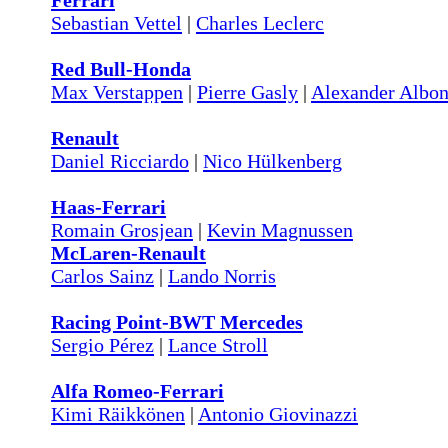
Ferrari
Sebastian Vettel
|
Charles Leclerc
Red Bull-Honda
Max Verstappen
|
Pierre Gasly
|
Alexander Albo
Renault
Daniel Ricciardo
|
Nico Hülkenberg
Haas-Ferrari
Romain Grosjean
|
Kevin Magnussen
McLaren-Renault
Carlos Sainz
|
Lando Norris
Racing Point-BWT Mercedes
Sergio Pérez
|
Lance Stroll
Alfa Romeo-Ferrari
Kimi Räikkönen
|
Antonio Giovinazzi