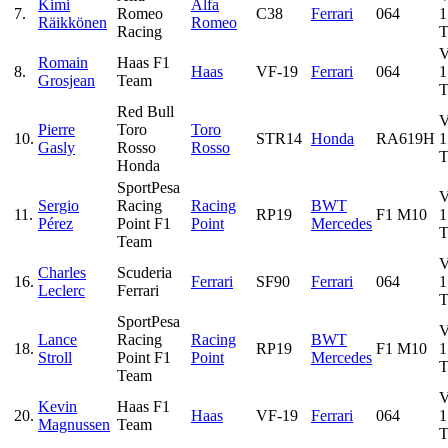
Kimi
Alfa
7.
Romeo
C38
Ferrari
064
1
Räikkönen
Romeo
Racing
T
Romain
Haas F1
8.
Haas
VF-19
Ferrari
064
1
Grosjean
Team
T
Red Bull
Pierre
Toro
Toro
10.
STR14
Honda
RA619H
1
Gasly
Rosso
Rosso
T
Honda
SportPesa
Sergio
Racing
Racing
BWT
11.
RP19
F1 M10
1
Pérez
Point F1
Point
Mercedes
T
Team
Charles
Scuderia
16.
Ferrari
SF90
Ferrari
064
1
Leclerc
Ferrari
T
SportPesa
Lance
Racing
Racing
BWT
18.
RP19
F1 M10
1
Stroll
Point F1
Point
Mercedes
T
Team
Kevin
Haas F1
20.
Haas
VF-19
Ferrari
064
1
Magnussen
Team
T