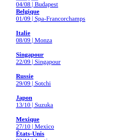
04/08 | Budapest
Belgique
01/09 | Spa-Francorchamps
Italie
08/09 | Monza
Singapour
22/09 | Singapour
Russie
29/09 | Sotchi
Japon
13/10 | Suzuka
Mexique
27/10 | Mexico
États-Unis