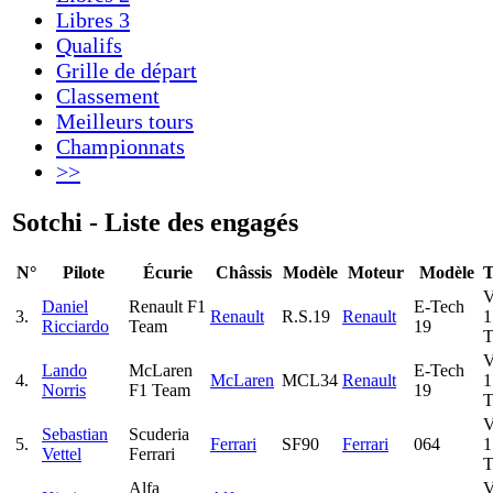
Libres 3
Qualifs
Grille de départ
Classement
Meilleurs tours
Championnats
>>
Sotchi - Liste des engagés
N°
Pilote
Écurie
Châssis
Modèle
Moteur
Modèle
T
Daniel
Renault F1
E-Tech
3.
Renault
R.S.19
Renault
1
Ricciardo
Team
19
T
Lando
McLaren
E-Tech
4.
McLaren
MCL34
Renault
1
Norris
F1 Team
19
T
Sebastian
Scuderia
5.
Ferrari
SF90
Ferrari
064
1
Vettel
Ferrari
T
Alfa