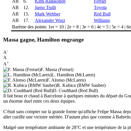
AB
6.
Kimi Räikkönen
Ferrari
AB
12.
Jarno Trulli
Toyota
AB
15.
Mark Webber
Red Bull
AB
17.
Alexander Wurz
Williams
Barème des points: 1er = 10 | 2e = 8 | 3e = 6 | 4e = 5 | 5e = 4 | 6e
Massa gagne, Hamilton engrange
-
A
A
+
A
F. Massa (Ferrari)
L. Hamilton (McLaren)
F. Alonso (McLaren)
R. Kubica (BMW Sauber)
D. Coulthard (Red Bull)
Il fait beau et chaud à Barcelone à quelques minutes du départ du Gra
un énorme duel entre ces deux équipes.
C'était sans compter sur la grande forme qu'affiche Felipe Massa depu
aller cueillir une victoire méritée. D'autant plus que comme à Bahreïn, 
Malgré une température ambiante de 28°C et une température de la piste