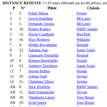
DISTANCE REDUITE >>
65 tours effectués sur les 66 prévus, s
P
N°
Pilote
Châssis
1
5.
Felipe Massa
Ferrari
2
2.
Lewis Hamilton
McLaren
3
1.
Fernando Alonso
McLaren
4
10.
Robert Kubica
BMW Sauber
5
14.
David Coulthard
Red Bull
6
16.
Nico Rosberg
Williams
7
4.
Heikki Kovalainen
Renault
8
22.
Takuma Sato
Super Aguri
9
3.
Giancarlo Fisichella
Renault
10
8.
Rubens Barrichello
Honda
11
23.
Anthony Davidson
Super Aguri
12
7.
Jenson Button
Honda
13
20.
Adrian Sutil
Spyker
14
21.
Christijan Albers
Spyker
AB
9.
Nick Heidfeld
BMW Sauber
AB
11.
Ralf Schumacher
Toyota
AB
18.
Vitantonio Liuzzi
Toro Rosso
AB
19.
Scott Speed
Toro Rosso