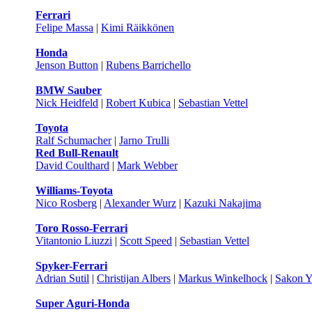
Ferrari
Felipe Massa
|
Kimi Räikkönen
Honda
Jenson Button
|
Rubens Barrichello
BMW Sauber
Nick Heidfeld
|
Robert Kubica
|
Sebastian Vettel
Toyota
Ralf Schumacher
|
Jarno Trulli
Red Bull-Renault
David Coulthard
|
Mark Webber
Williams-Toyota
Nico Rosberg
|
Alexander Wurz
|
Kazuki Nakajima
Toro Rosso-Ferrari
Vitantonio Liuzzi
|
Scott Speed
|
Sebastian Vettel
Spyker-Ferrari
Adrian Sutil
|
Christijan Albers
|
Markus Winkelhock
|
Sakon 
Super Aguri-Honda