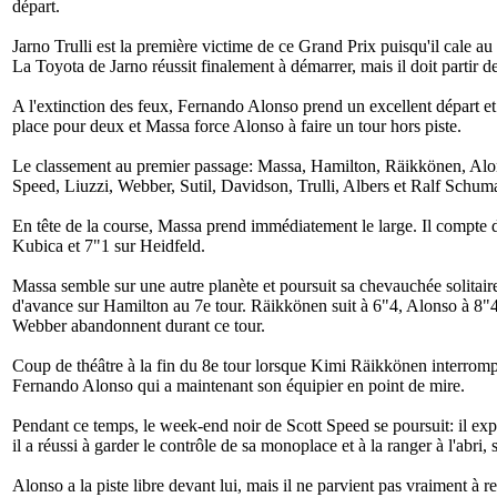
départ.
Jarno Trulli est la première victime de ce Grand Prix puisqu'il cale a
La Toyota de Jarno réussit finalement à démarrer, mais il doit partir d
A l'extinction des feux, Fernando Alonso prend un excellent départ et 
place pour deux et Massa force Alonso à faire un tour hors piste.
Le classement au premier passage: Massa, Hamilton, Räikkönen, Alons
Speed, Liuzzi, Webber, Sutil, Davidson, Trulli, Albers et Ralf Schumach
En tête de la course, Massa prend immédiatement le large. Il compte 
Kubica et 7"1 sur Heidfeld.
Massa semble sur une autre planète et poursuit sa chevauchée solitaire
d'avance sur Hamilton au 7e tour. Räikkönen suit à 6"4, Alonso à 8"
Webber abandonnent durant ce tour.
Coup de théâtre à la fin du 8e tour lorsque Kimi Räikkönen interrompt 
Fernando Alonso qui a maintenant son équipier en point de mire.
Pendant ce temps, le week-end noir de Scott Speed se poursuit: il exp
il a réussi à garder le contrôle de sa monoplace et à la ranger à l'abri,
Alonso a la piste libre devant lui, mais il ne parvient pas vraiment 