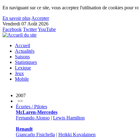
En naviguant sur ce site, vous acceptez l'utilisation de cookies pour vo
En savoir plus
Accepter
Vendredi 07 Août 2026
Facebook
Twitter
YouTube
Accueil
Actualités
Saisons
Statistiques
Lexique
Jeux
Mobile
2007
>>
Écuries / Pilotes
McLaren-Mercedes
Fernando Alonso
|
Lewis Hamilton
Renault
Giancarlo Fisichella
|
Heikki Kovalainen