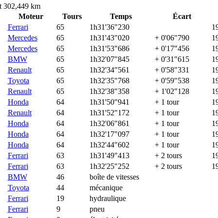
oit 302,449 km
Moteur
Tours
Temps
Écart
Ferrari
65
1h31'36"230
1
Mercedes
65
1h31'43"020
+ 0'06"790
1
Mercedes
65
1h31'53"686
+ 0'17"456
1
BMW
65
1h32'07"845
+ 0'31"615
1
Renault
65
1h32'34"561
+ 0'58"331
1
Toyota
65
1h32'35"768
+ 0'59"538
1
Renault
65
1h32'38"358
+ 1'02"128
1
Honda
64
1h31'50"941
+ 1 tour
1
Renault
64
1h31'52"172
+ 1 tour
1
Honda
64
1h32'06"861
+ 1 tour
1
Honda
64
1h32'17"097
+ 1 tour
1
Honda
64
1h32'44"602
+ 1 tour
1
Ferrari
63
1h31'49"413
+ 2 tours
1
Ferrari
63
1h32'25"252
+ 2 tours
1
BMW
46
boîte de vitesses
Toyota
44
mécanique
Ferrari
19
hydraulique
Ferrari
9
pneu