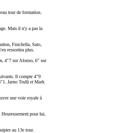
veau tour de formation.
ge. Mais il n'y a pas la
ton, Fisichella, Sato,
en ressortira plus.
n, 4"7 sur Alonso, 6" sur
uivants. Il compte 4"9
"1. Jarno Trulli et Mark
ouvre une voie royale à
i. Heureusement pour lui,
uipier au 13e tour.