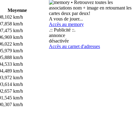
• Retrouvez toutes les
associations nom + image en retournant les
Moyenne
cartes deux par deux!
98,102 km/h
A vous de jouer...
97,858 km/h
Accès au memory
.:: Publicité ::.
97,475 km/h
annonce
96,969 km/h
désactivée
96,022 km/h
Accès au carnet d'adresses
95,979 km/h
95,888 km/h
94,533 km/h
94,489 km/h
93,972 km/h
93,614 km/h
92,657 km/h
91,545 km/h
90,307 km/h