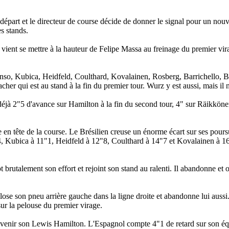
u départ et le directeur de course décide de donner le signal pour un nou
es stands.
vient se mettre à la hauteur de Felipe Massa au freinage du premier vira
o, Kubica, Heidfeld, Coulthard, Kovalainen, Rosberg, Barrichello, But
er qui est au stand à la fin du premier tour. Wurz y est aussi, mais il n'
déjà 2"5 d'avance sur Hamilton à la fin du second tour, 4" sur Räikköne
 en tête de la course. Le Brésilien creuse un énorme écart sur ses pours
4, Kubica à 11"1, Heidfeld à 12"8, Coulthard à 14"7 et Kovalainen à 16
brutalement son effort et rejoint son stand au ralenti. Il abandonne et 
lose son pneu arrière gauche dans la ligne droite et abandonne lui auss
 sur la pelouse du premier virage.
à revenir son Lewis Hamilton. L'Espagnol compte 4"1 de retard sur son éq