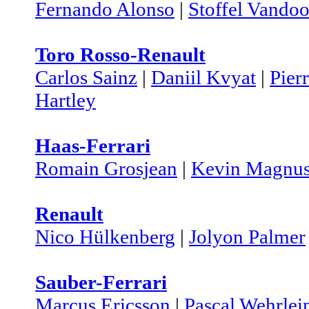
Fernando Alonso
|
Stoffel Vando
Toro Rosso-Renault
Carlos Sainz
|
Daniil Kvyat
|
Pier
Hartley
Haas-Ferrari
Romain Grosjean
|
Kevin Magnus
Renault
Nico Hülkenberg
|
Jolyon Palmer
Sauber-Ferrari
Marcus Ericsson
|
Pascal Wehrlei