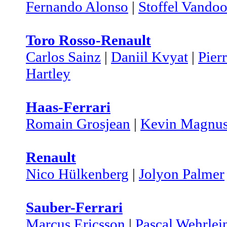
Fernando Alonso
|
Stoffel Vando
Toro Rosso-Renault
Carlos Sainz
|
Daniil Kvyat
|
Pier
Hartley
Haas-Ferrari
Romain Grosjean
|
Kevin Magnus
Renault
Nico Hülkenberg
|
Jolyon Palmer
Sauber-Ferrari
Marcus Ericsson
|
Pascal Wehrlei