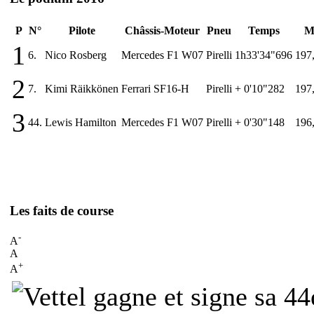
P
N°
Pilote
Châssis-Moteur
Pneu
Temps
M
1
6.
Nico Rosberg
Mercedes F1 W07
Pirelli
1h33'34"696
197
2
7.
Kimi Räikkönen
Ferrari SF16-H
Pirelli
+ 0'10"282
197
3
44.
Lewis Hamilton
Mercedes F1 W07
Pirelli
+ 0'30"148
196
Les faits de course
-
A
A
+
A