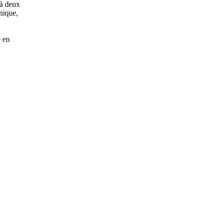
 à deux
nique,
e en