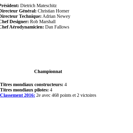
Président:
Dietrich Mateschitz
Directeur Général:
Christian Horner
Directeur Technique:
Adrian Newey
Chef Designer:
Rob Marshall
Chef Aérodynamicien:
Dan Fallows
Championnat
Titres mondiaux constructeurs:
4
Titres mondiaux pilotes:
4
Classement 2016:
2e avec 468 points et 2 victoires