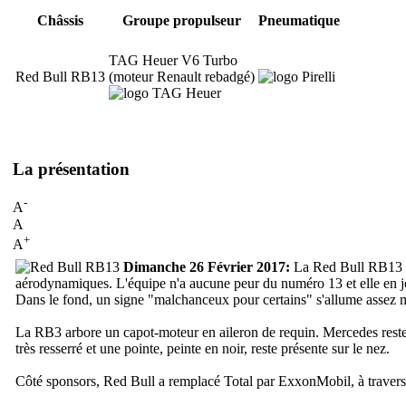
Châssis
Groupe propulseur
Pneumatique
TAG Heuer V6 Turbo
Red Bull RB13
(moteur Renault rebadgé)
La présentation
-
A
A
+
A
Dimanche 26 Février 2017:
La Red Bull RB13 a 
aérodynamiques. L'équipe n'a aucune peur du numéro 13 et elle en jo
Dans le fond, un signe "malchanceux pour certains" s'allume assez m
La RB3 arbore un capot-moteur en aileron de requin. Mercedes reste 
très resserré et une pointe, peinte en noir, reste présente sur le nez.
Côté sponsors, Red Bull a remplacé Total par ExxonMobil, à travers