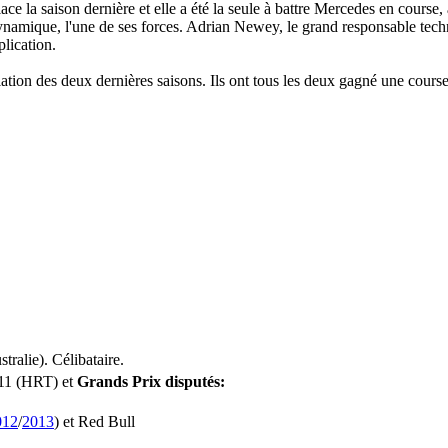
ace la saison dernière et elle a été la seule à battre Mercedes en course,
namique, l'une de ses forces. Adrian Newey, le grand responsable tech
plication.
tion des deux dernières saisons. Ils ont tous les deux gagné une cours
ralie). Célibataire.
11 (HRT) et
Grands Prix disputés:
012
/
2013
) et Red Bull