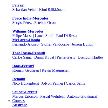
Ferrari
Sebastian Vettel
|
Kimi Räikkönen
Force India-Mercedes
Sergio Pérez
|
Esteban Ocon
Williams-Mercedes
Felipe Massa
|
Lance Stroll
|
Paul Di Resta
McLaren-Honda
Fernando Alonso
|
Stoffel Vandoorne
|
Jenson Button
Toro Rosso-Renault
Carlos Sainz
|
Daniil Kvyat
|
Pierre Gasly
|
Brendon Hartley
Haas-Ferrari
Romain Grosjean
|
Kevin Magnussen
Renault
Nico Hülkenberg
|
Jolyon Palmer
|
Carlos Sainz
Sauber-Ferrari
Marcus Ericsson
|
Pascal Wehrlein
|
Antonio Giovinazzi
Courses
Australie