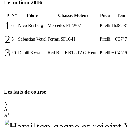
Le podium 2016
P
N°
Pilote
Châssis-Moteur
Pneu
Temp
1
6.
Nico Rosberg
Mercedes F1 W07
Pirelli
1h38'53
2
5.
Sebastian Vettel
Ferrari SF16-H
Pirelli
+ 0'37"
3
26.
Daniil Kvyat
Red Bull RB12-TAG Heuer
Pirelli
+ 0'45"
Les faits de course
-
A
A
+
A